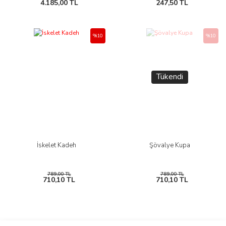
4.185,00 TL
247,50 TL
%10
%10
Tükendi
İskelet Kadeh
Şövalye Kupa
789,00 TL
789,00 TL
710,10 TL
710,10 TL