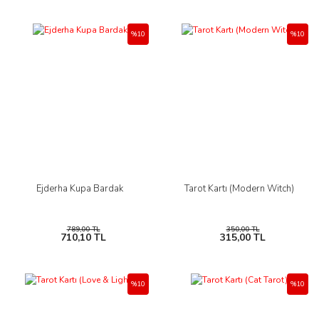
%10
%10
Ejderha Kupa Bardak
Tarot Kartı (Modern Witch)
789,00 TL
350,00 TL
710,10 TL
315,00 TL
%10
%10