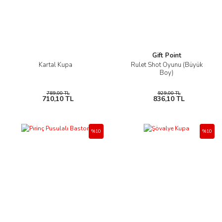
Gift Point
Kartal Kupa
Rulet Shot Oyunu (Büyük
Boy)
789,00 TL
929,00 TL
710,10 TL
836,10 TL
%10
%10