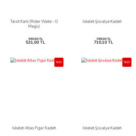
Tarot Kartı (Rider Waite - O
İskelet Şovalye Kadeh
Mago)
590,00 TL
789,00 TL
531,00 TL
710,10 TL
%10
%10
İskelet Atlas Figür Kadeh
İskelet Şovalye Kadeh