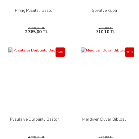
Pirinç Pusulalı Baston
Şövalye Kupa
2.650,00 TL
789,00 TL
2.385,00 TL
710,10 TL
%10
%10
Pusula ve Dürbünlü Baston
Merdiven Duvar Biblosu
4.650,00 TL
275,00 TL