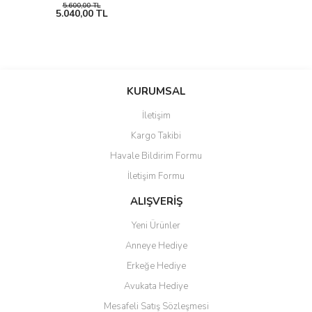
5.600,00 TL
5.040,00 TL
KURUMSAL
İletişim
Kargo Takibi
Havale Bildirim Formu
İletişim Formu
ALIŞVERİŞ
Yeni Ürünler
Anneye Hediye
Erkeğe Hediye
Avukata Hediye
Mesafeli Satış Sözleşmesi