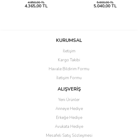
4.850,00 TL
5.600,00 TL
4.365,00 TL
5.040,00 TL
KURUMSAL
İletişim
Kargo Takibi
Havale Bildirim Formu
İletişim Formu
ALIŞVERİŞ
Yeni Ürünler
Anneye Hediye
Erkeğe Hediye
Avukata Hediye
Mesafeli Satış Sözleşmesi