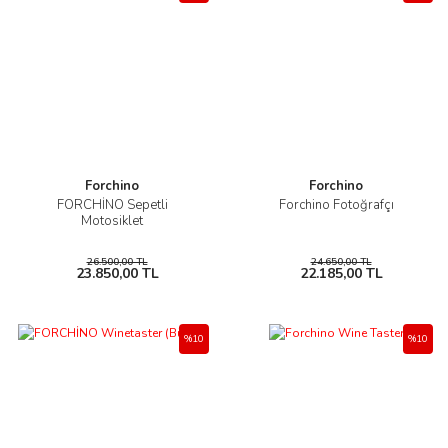
Forchino
Forchino
FORCHİNO Sepetli
Forchino Fotoğrafçı
Motosiklet
26.500,00 TL
24.650,00 TL
23.850,00 TL
22.185,00 TL
%10
%10