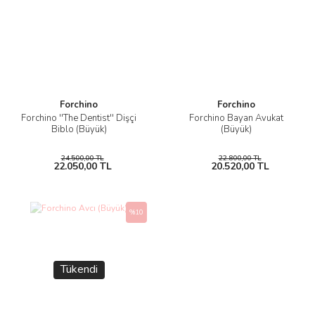
Forchino
Forchino
Forchino ''The Dentist'' Dişçi
Forchino Bayan Avukat
Biblo (Büyük)
(Büyük)
24.500,00 TL
22.800,00 TL
22.050,00 TL
20.520,00 TL
%10
Tükendi