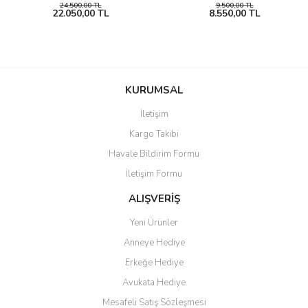
24.500,00 TL
9.500,00 TL
22.050,00 TL
8.550,00 TL
KURUMSAL
İletişim
Kargo Takibi
Havale Bildirim Formu
İletişim Formu
ALIŞVERİŞ
Yeni Ürünler
Anneye Hediye
Erkeğe Hediye
Avukata Hediye
Mesafeli Satış Sözleşmesi