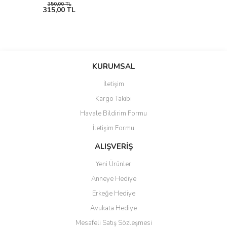
350,00 TL
315,00 TL
KURUMSAL
İletişim
Kargo Takibi
Havale Bildirim Formu
İletişim Formu
ALIŞVERİŞ
Yeni Ürünler
Anneye Hediye
Erkeğe Hediye
Avukata Hediye
Mesafeli Satış Sözleşmesi