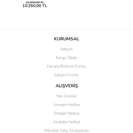
11.500,00 TL
10.350,00 TL
KURUMSAL
İletişim
Kargo Takibi
Havale Bildirim Formu
İletişim Formu
ALIŞVERİŞ
Yeni Ürünler
Anneye Hediye
Erkeğe Hediye
Avukata Hediye
Mesafeli Satış Sözleşmesi