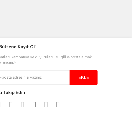
Bültene Kayıt Ol!
satları, kampanya ve duyuruları ile ilgili e-posta almak
er misiniz?
EKLE
zi Takip Edin