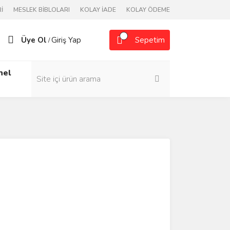
İ
MESLEK BİBLOLARI
KOLAY İADE
KOLAY ÖDEME
Üye Ol
Giriş Yap
Sepetim
/
nel