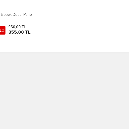
Bebek Odası Pano
İncele
950,00 TL
10
Sepete Ekle
855,00 TL