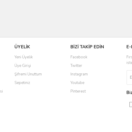
ÜYELİK
BİZİ TAKİP EDİN
E-
Yeni Üyelik
Facebook
Fır
ist
Üye Girişi
Twitter
Şifremi Unuttum
Instagram
Sepetiniz
Youtube
si
Pinterest
Bi