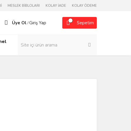
İ
MESLEK BİBLOLARI
KOLAY İADE
KOLAY ÖDEME
Üye Ol
Giriş Yap
Sepetim
/
nel