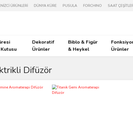
NİZCİ ÜRÜNLERİ
DÜNYA KÜRE
PUSULA
FORCHINO
SAAT ÇEŞİTLER
üresi
Dekoratif
Biblo & Figür
Fonksiyo
 Kutusu
Ürünler
& Heykel
Ürünler
ktrikli Difüzör