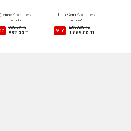
Şömine Aromaterapi
Titanik Gemi Aromaterapi
İncele
İncele
Difüzör
Difüzör
980,00 TL
1.850,00 TL
10
Sepete Ekle
%10
Sepete Ekle
882,00 TL
1.665,00 TL