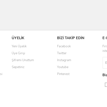
ÜYELİK
BİZİ TAKİP EDİN
E-
Yeni Üyelik
Facebook
Fır
ist
Üye Girişi
Twitter
Şifremi Unuttum
Instagram
Sepetiniz
Youtube
si
Pinterest
Bi