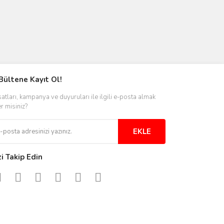
Bültene Kayıt Ol!
satları, kampanya ve duyuruları ile ilgili e-posta almak
er misiniz?
EKLE
zi Takip Edin