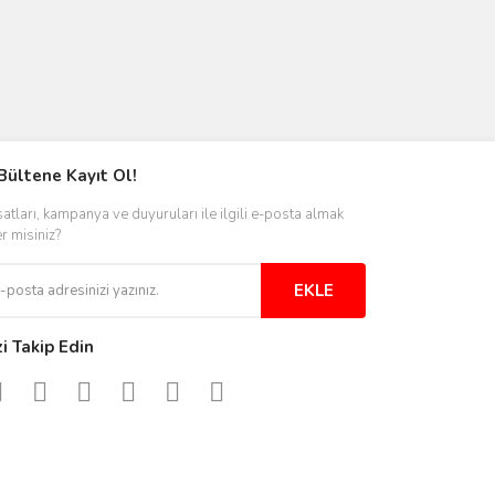
Bültene Kayıt Ol!
satları, kampanya ve duyuruları ile ilgili e-posta almak
er misiniz?
EKLE
zi Takip Edin