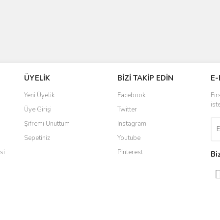
ÜYELİK
BİZİ TAKİP EDİN
E-
Yeni Üyelik
Facebook
Fır
ist
Üye Girişi
Twitter
Şifremi Unuttum
Instagram
Sepetiniz
Youtube
si
Pinterest
Bi