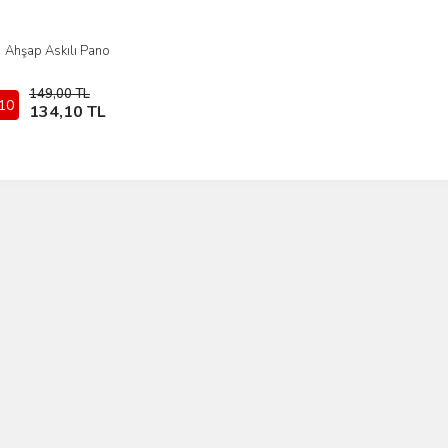
Ahşap Askılı Pano
İncele
149,00 TL
10
Sepete Ekle
134,10 TL