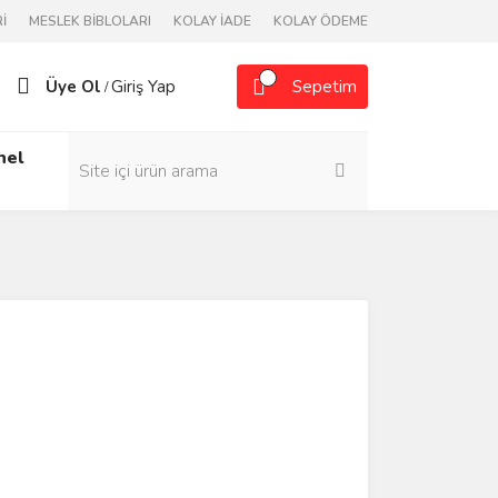
İ
MESLEK BİBLOLARI
KOLAY İADE
KOLAY ÖDEME
Üye Ol
Giriş Yap
Sepetim
/
nel