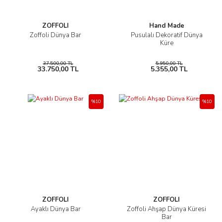
ZOFFOLI
Hand Made
Zoffoli Dünya Bar
Pusulalı Dekoratif Dünya
Küre
37.500,00 TL
5.950,00 TL
33.750,00 TL
5.355,00 TL
%10
%10
ZOFFOLI
ZOFFOLI
Ayaklı Dünya Bar
Zoffoli Ahşap Dünya Küresi
Bar