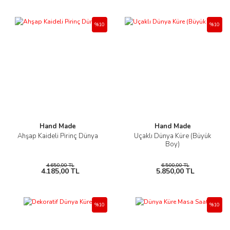
%10
%10
Hand Made
Hand Made
Ahşap Kaideli Pirinç Dünya
Uçaklı Dünya Küre (Büyük
Boy)
4.650,00 TL
6.500,00 TL
4.185,00 TL
5.850,00 TL
%10
%10