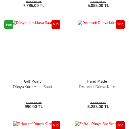
8.650,00 TL
5.650,00 TL
7.785,00 TL
5.085,00 TL
Yeni
%10
%10
Gift Point
Hand Made
Dünya Küre Masa Saati
Dekoratif Dünya Küre
1.100,00 TL
3.650,00 TL
990,00 TL
3.285,00 TL
%10
%10