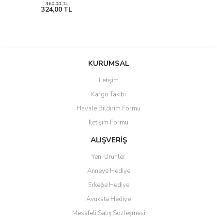
360,00 TL
324,00 TL
KURUMSAL
İletişim
Kargo Takibi
Havale Bildirim Formu
İletişim Formu
ALIŞVERİŞ
Yeni Ürünler
Anneye Hediye
Erkeğe Hediye
Avukata Hediye
Mesafeli Satış Sözleşmesi