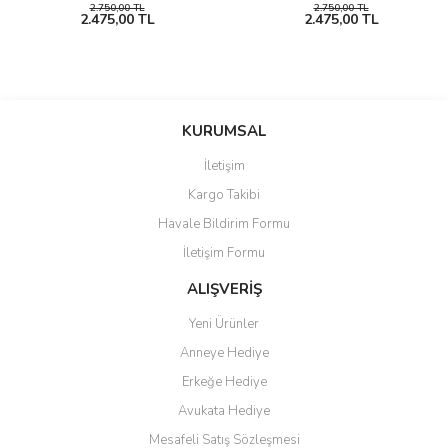
2.750,00 TL
2.750,00 TL
2.475,00 TL
2.475,00 TL
KURUMSAL
İletişim
Kargo Takibi
Havale Bildirim Formu
İletişim Formu
ALIŞVERİŞ
Yeni Ürünler
Anneye Hediye
Erkeğe Hediye
Avukata Hediye
Mesafeli Satış Sözleşmesi