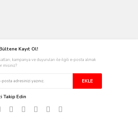
Bültene Kayıt Ol!
satları, kampanya ve duyuruları ile ilgili e-posta almak
er misiniz?
EKLE
zi Takip Edin