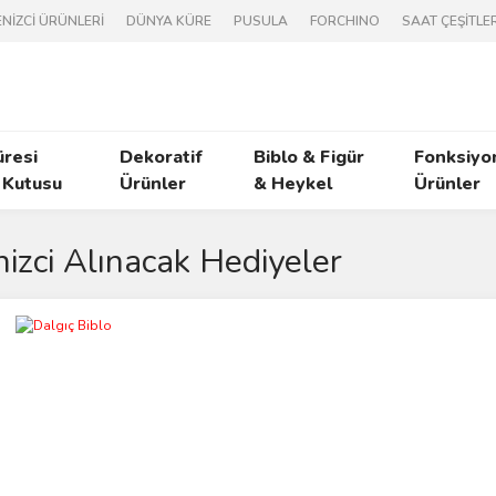
NİZCİ ÜRÜNLERİ
DÜNYA KÜRE
PUSULA
FORCHINO
SAAT ÇEŞİTLER
üresi
Dekoratif
Biblo & Figür
Fonksiyo
 Kutusu
Ürünler
& Heykel
Ürünler
izci Alınacak Hediyeler