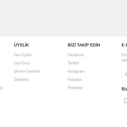
ÜYELİK
BİZİ TAKİP EDİN
E-
Yeni Üyelik
Facebook
Fır
ist
Üye Girişi
Twitter
Şifremi Unuttum
Instagram
Sepetiniz
Youtube
si
Pinterest
Bi