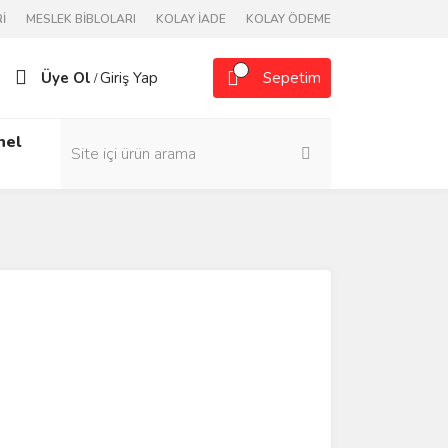
İ
MESLEK BİBLOLARI
KOLAY İADE
KOLAY ÖDEME
Üye Ol
Giriş Yap
Sepetim
/
nel