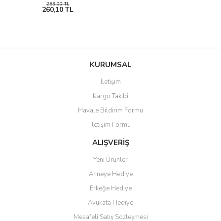
289,00 TL
260,10 TL
KURUMSAL
İletişim
Kargo Takibi
Havale Bildirim Formu
İletişim Formu
ALIŞVERİŞ
Yeni Ürünler
Anneye Hediye
Erkeğe Hediye
Avukata Hediye
Mesafeli Satış Sözleşmesi