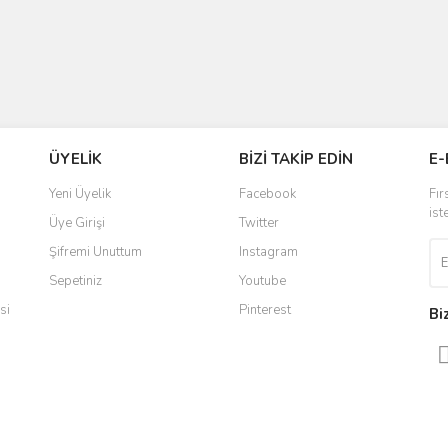
ÜYELİK
BİZİ TAKİP EDİN
E-
Yeni Üyelik
Facebook
Fır
ist
Üye Girişi
Twitter
Şifremi Unuttum
Instagram
Sepetiniz
Youtube
si
Pinterest
Bi