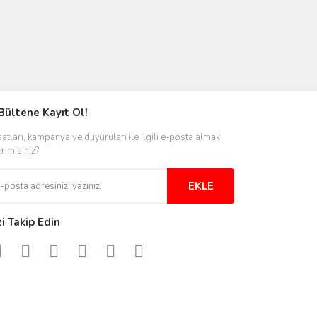
Bültene Kayıt Ol!
satları, kampanya ve duyuruları ile ilgili e-posta almak
er misiniz?
EKLE
zi Takip Edin