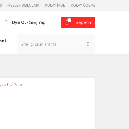
İ
MESLEK BİBLOLARI
KOLAY İADE
KOLAY ÖDEME
Üye Ol
Giriş Yap
Sepetim
/
nel