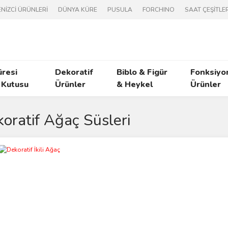
NİZCİ ÜRÜNLERİ
DÜNYA KÜRE
PUSULA
FORCHINO
SAAT ÇEŞİTLER
üresi
Dekoratif
Biblo & Figür
Fonksiyo
 Kutusu
Ürünler
& Heykel
Ürünler
oratif Ağaç Süsleri