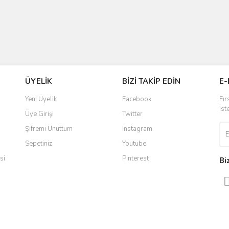
ÜYELİK
BİZİ TAKİP EDİN
E-
Yeni Üyelik
Facebook
Fır
ist
Üye Girişi
Twitter
Şifremi Unuttum
Instagram
Sepetiniz
Youtube
si
Pinterest
Bi