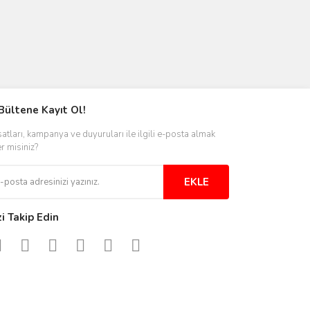
Bültene Kayıt Ol!
satları, kampanya ve duyuruları ile ilgili e-posta almak
er misiniz?
EKLE
zi Takip Edin