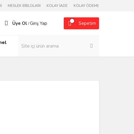
İ
MESLEK BİBLOLARI
KOLAY İADE
KOLAY ÖDEME
Üye Ol
Giriş Yap
Sepetim
/
nel