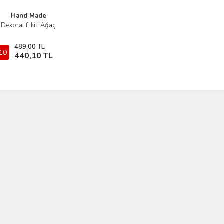
Hand Made
Dekoratif İkili Ağaç
İncele
489,00 TL
10
Sepete Ekle
440,10 TL