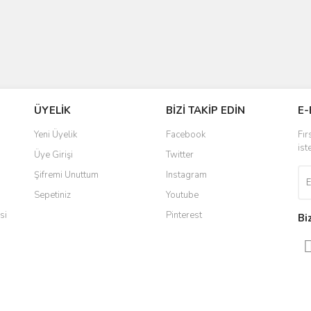
ÜYELİK
BİZİ TAKİP EDİN
E-
Yeni Üyelik
Facebook
Fır
ist
Üye Girişi
Twitter
Şifremi Unuttum
Instagram
Sepetiniz
Youtube
si
Pinterest
Bi