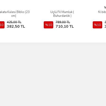
V
alata Kulesi Biblo (23
Üçlü Fil Mumluk (
fil bi
İncele
İncele
cm)
Buhurdanlık )
425,00 TL
789,00 TL
10
Sepete Ekle
%10
Sepete Ekle
%10
382,50 TL
710,10 TL