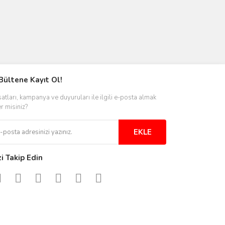
Bültene Kayıt Ol!
satları, kampanya ve duyuruları ile ilgili e-posta almak
er misiniz?
EKLE
zi Takip Edin