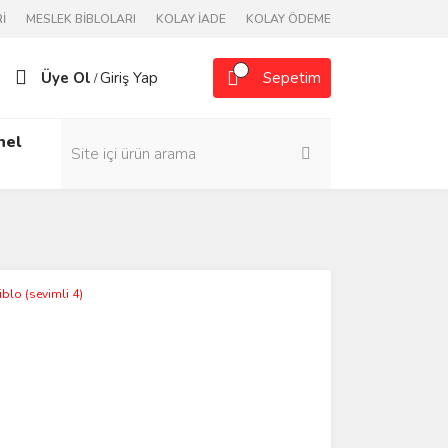
İ
MESLEK BİBLOLARI
KOLAY İADE
KOLAY ÖDEME
Üye Ol
Giriş Yap
Sepetim
/
nel