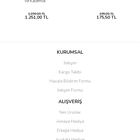
ve Kalemlik
1.390,00 TL
195,00 TL
1.251,00 TL
175,50 TL
KURUMSAL
İletişim
Kargo Takibi
Havale Bildirim Formu
İletişim Formu
ALIŞVERİŞ
Yeni Ürünler
Anneye Hediye
Erkeğe Hediye
Avukata Hediye