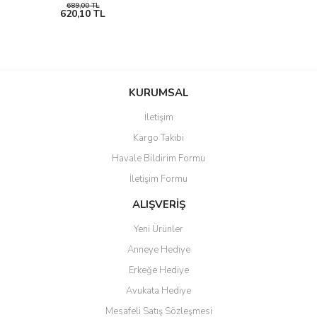
689,00 TL
620,10 TL
KURUMSAL
İletişim
Kargo Takibi
Havale Bildirim Formu
İletişim Formu
ALIŞVERİŞ
Yeni Ürünler
Anneye Hediye
Erkeğe Hediye
Avukata Hediye
Mesafeli Satış Sözleşmesi