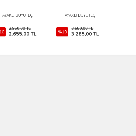
AYAKLI BÜYÜTEÇ
AYAKLI BÜYÜTEÇ
İncele
İncele
2.950,00 TL
3.650,00 TL
10
Sepete Ekle
%10
Sepete Ekle
2.655,00 TL
3.285,00 TL