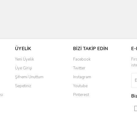
ÜYELİK
BİZİ TAKİP EDİN
E-
Yeni Üyelik
Facebook
Fır
ist
Üye Girişi
Twitter
Şifremi Unuttum
Instagram
Sepetiniz
Youtube
si
Pinterest
Bi