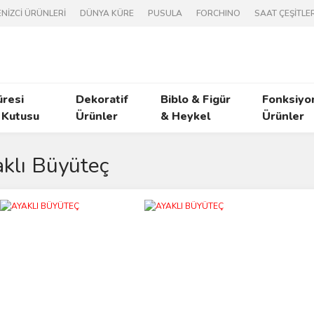
NİZCİ ÜRÜNLERİ
DÜNYA KÜRE
PUSULA
FORCHINO
SAAT ÇEŞİTLER
üresi
Dekoratif
Biblo & Figür
Fonksiyo
 Kutusu
Ürünler
& Heykel
Ürünler
klı Büyüteç