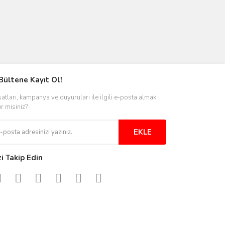
Bültene Kayıt Ol!
satları, kampanya ve duyuruları ile ilgili e-posta almak
er misiniz?
EKLE
zi Takip Edin