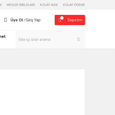
İ
MESLEK BİBLOLARI
KOLAY İADE
KOLAY ÖDEME
Üye Ol
Giriş Yap
Sepetim
/
nel