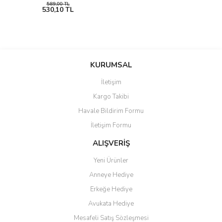
589,00 TL
530,10 TL
KURUMSAL
İletişim
Kargo Takibi
Havale Bildirim Formu
İletişim Formu
ALIŞVERİŞ
Yeni Ürünler
Anneye Hediye
Erkeğe Hediye
Avukata Hediye
Mesafeli Satış Sözleşmesi