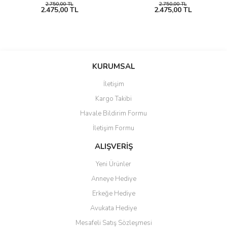
2.750,00 TL
2.750,00 TL
2.475,00 TL
2.475,00 TL
KURUMSAL
İletişim
Kargo Takibi
Havale Bildirim Formu
İletişim Formu
ALIŞVERİŞ
Yeni Ürünler
Anneye Hediye
Erkeğe Hediye
Avukata Hediye
Mesafeli Satış Sözleşmesi