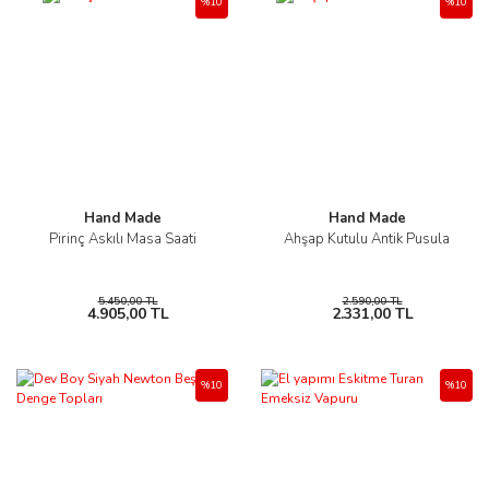
%10
%10
Hand Made
Hand Made
Pirinç Askılı Masa Saati
Ahşap Kutulu Antik Pusula
5.450,00 TL
2.590,00 TL
4.905,00 TL
2.331,00 TL
%10
%10