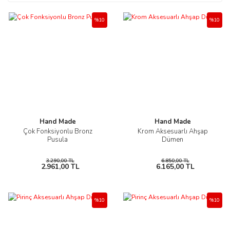
%10
%10
Hand Made
Hand Made
Çok Fonksiyonlu Bronz
Krom Aksesuarlı Ahşap
Pusula
Dümen
3.290,00 TL
6.850,00 TL
2.961,00 TL
6.165,00 TL
%10
%10