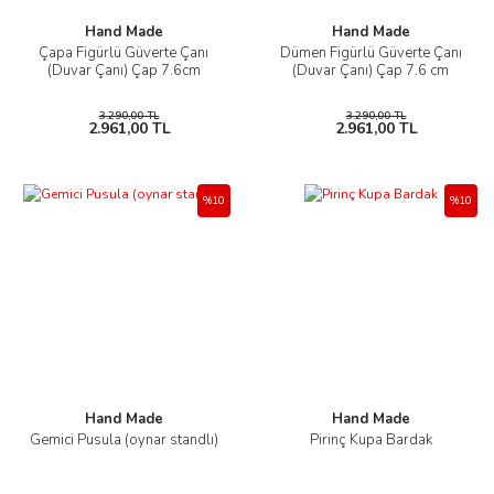
Hand Made
Hand Made
Çapa Figürlü Güverte Çanı
Dümen Figürlü Güverte Çanı
(Duvar Çanı) Çap 7.6cm
(Duvar Çanı) Çap 7.6 cm
3.290,00 TL
3.290,00 TL
2.961,00 TL
2.961,00 TL
%10
%10
Hand Made
Hand Made
Gemici Pusula (oynar standlı)
Pirinç Kupa Bardak