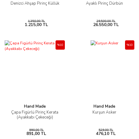
Denizci Ahşap Pirinç Küllük
Ayaklı Pirinç Dürbün
1.350,00 TL
29.500,00 TL
1.215,00 TL
26.550,00 TL
%10
%10
Hand Made
Hand Made
Çapa Figürlü Pirinç Kerata
Kurşun Asker
(Ayakkabı Çekeceği)
990,00 TL
529,00 TL
891,00 TL
476,10 TL