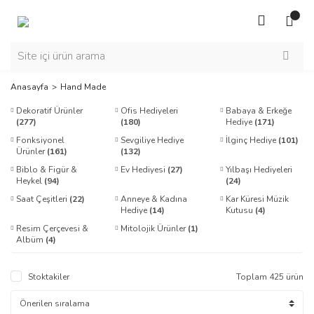
Anasayfa
Hand Made
Dekoratif Ürünler
Ofis Hediyeleri
Babaya & Erkeğe
(277)
(180)
Hediye
(171)
Fonksiyonel
Sevgiliye Hediye
İlginç Hediye
(101)
Ürünler
(161)
(132)
Biblo & Figür &
Ev Hediyesi
(27)
Yılbaşı Hediyeleri
Heykel
(94)
(24)
Saat Çeşitleri
(22)
Anneye & Kadına
Kar Küresi Müzik
Hediye
(14)
Kutusu
(4)
Resim Çerçevesi &
Mitolojik Ürünler
(1)
Albüm
(4)
Stoktakiler
Toplam 425 ürün