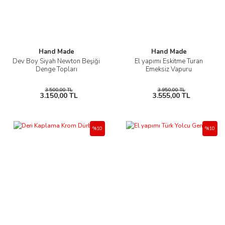
Hand Made
Hand Made
Dev Boy Siyah Newton Beşiği
El yapımı Eskitme Turan
Denge Topları
Emeksiz Vapuru
3.500,00 TL
3.950,00 TL
3.150,00 TL
3.555,00 TL
%10
%10