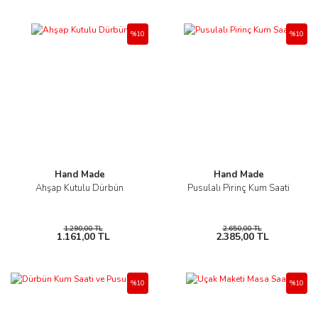
%10
%10
Hand Made
Hand Made
Ahşap Kutulu Dürbün
Pusulalı Pirinç Kum Saati
1.290,00 TL
2.650,00 TL
1.161,00 TL
2.385,00 TL
%10
%10