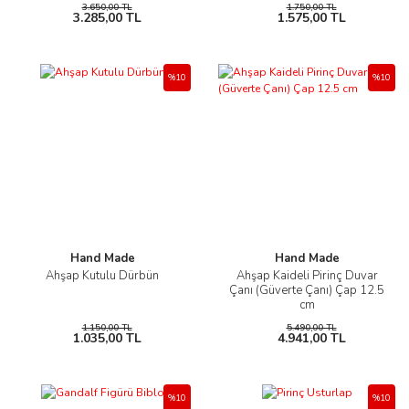
3.650,00 TL
1.750,00 TL
3.285,00 TL
1.575,00 TL
%10
%10
Hand Made
Hand Made
Ahşap Kutulu Dürbün
Ahşap Kaideli Pirinç Duvar
Çanı (Güverte Çanı) Çap 12.5
cm
1.150,00 TL
5.490,00 TL
1.035,00 TL
4.941,00 TL
%10
%10