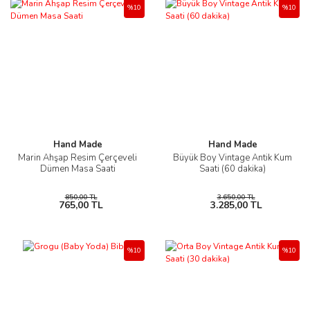
%10
%10
Hand Made
Hand Made
Marin Ahşap Resim Çerçeveli
Büyük Boy Vintage Antik Kum
Dümen Masa Saati
Saati (60 dakika)
850,00 TL
3.650,00 TL
765,00 TL
3.285,00 TL
%10
%10