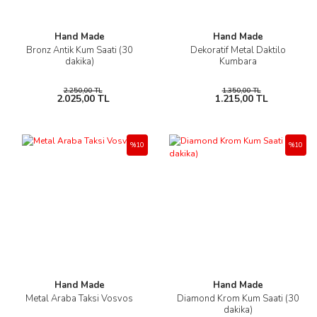
Hand Made
Hand Made
Bronz Antik Kum Saati (30
Dekoratif Metal Daktilo
dakika)
Kumbara
2.250,00 TL
1.350,00 TL
2.025,00 TL
1.215,00 TL
%10
%10
Hand Made
Hand Made
Metal Araba Taksi Vosvos
Diamond Krom Kum Saati (30
dakika)