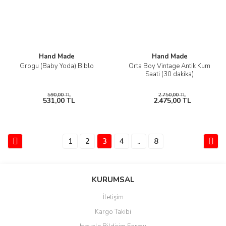
Hand Made
Hand Made
Grogu (Baby Yoda) Biblo
Orta Boy Vintage Antik Kum
Saati (30 dakika)
590,00 TL
2.750,00 TL
531,00 TL
2.475,00 TL
1
2
3
4
..
8
KURUMSAL
İletişim
Kargo Takibi