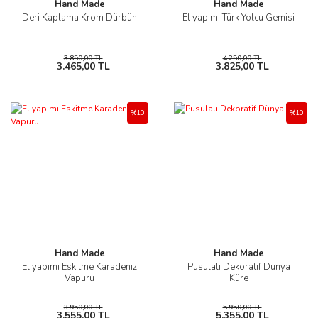
Hand Made
Hand Made
Deri Kaplama Krom Dürbün
El yapımı Türk Yolcu Gemisi
3.850,00 TL
4.250,00 TL
3.465,00 TL
3.825,00 TL
%10
%10
Hand Made
Hand Made
El yapımı Eskitme Karadeniz
Pusulalı Dekoratif Dünya
Vapuru
Küre
3.950,00 TL
5.950,00 TL
3.555,00 TL
5.355,00 TL