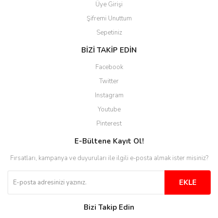
Üye Girişi
Şifremi Unuttum
Ürünler güzel görünüyor
Sepetiniz
E... S... | 12/12/2025
BİZİ TAKİP EDİN
Site guzel çalışıyor irtibat lara
Facebook
anında cevap veriyorlar işlerini
düzgün yapıyorlar
Twitter
Instagram
H... C... | 30/11/2025
Youtube
Aradığınıza kolay ulaşılan bir
Pinterest
site
E-Bültene Kayıt Ol!
M... B... | 13/10/2025
Fırsatları, kampanya ve duyuruları ile ilgili e-posta almak ister misiniz?
Tesadüf buldum siteyi ve aşırı
derecede beğendim
EKLE
Sinijanna Koçak | 05/04/2025
Bizi Takip Edin