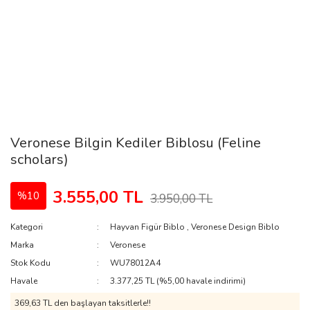
Veronese Bilgin Kediler Biblosu (Feline
scholars)
3.555,00 TL
%10
3.950,00 TL
Kategori
Hayvan Figür Biblo
,
Veronese Design Biblo
Marka
Veronese
Stok Kodu
WU78012A4
Havale
3.377,25 TL (%5,00 havale indirimi)
369,63 TL den başlayan taksitlerle!!