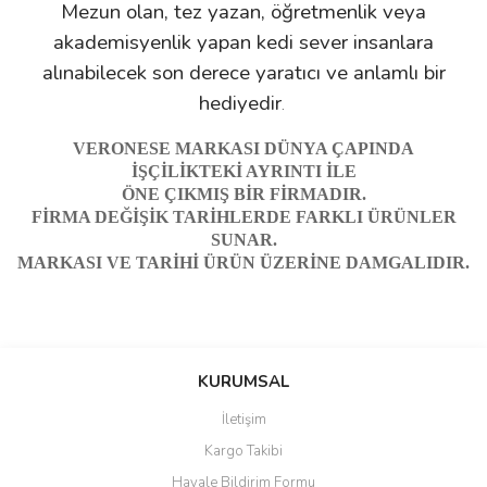
Mezun olan, tez yazan, öğretmenlik veya
akademisyenlik yapan kedi sever insanlara
alınabilecek son derece yaratıcı ve anlamlı bir
hediyedir
.
VERONESE MARKASI DÜNYA ÇAPINDA
İŞÇİLİKTEKİ AYRINTI İLE
ÖNE ÇIKMIŞ BİR FİRMADIR.
FİRMA DEĞİŞİK TARİHLERDE FARKLI ÜRÜNLER
SUNAR.
MARKASI VE TARİHİ ÜRÜN ÜZERİNE DAMGALIDIR.
Bu ürünün fiyat bilgisi, resim, ürün açıklamalarında ve diğer
Sitede ürün çeşidi çok, kullanışlı
konularda yetersiz gördüğünüz noktaları öneri formunu kullanarak
ve güvenilir site, tavsiye ederim
Bu ürüne ilk yorumu siz yapın!
tarafımıza iletebilirsiniz.
KURUMSAL
S... M... | 04/08/2026
Görüş ve önerileriniz için teşekkür ederiz.
İletişim
Yorum Yaz
Kargo Takibi
Oldukça hızlı bir şekilde
Ürün resmi kalitesiz, bozuk veya görüntülenemiyor.
sorunsuz bir şekilde adresime
Havale Bildirim Formu