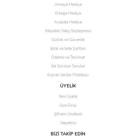
Anneye Hediye
Ö... Ç... | 13/04/2026
Erkeğe Hediye
Teşekkür ederim ürünü
Avukata Hediye
beğendim aynı gün kargoya
Mesafeli Satış Sözleşmesi
verildi teslim edildi
Gönder
Gizlilik ve Güvenlik
Kadir kutlu | 05/03/2026
İptal ve İade Şartları
Ödeme ve Teslimat
Ürünler kategorize, başlıklar
altında toplandığından
Sık Sorulan Sorular
aradığınızı bulmak çok
kolaylaşıyor. Yani site de
Kişisel Veriler Politikası
kaybolmuyorsunuz. Özenle
hazırlanmış çok düzenli bir site.
ÜYELİK
Teşekkürler.
Yeni Üyelik
Aytaç Hacıalioğlu | 01/01/2026
Üye Girişi
Şifremi Unuttum
Ürünler güzel görünüyor
Sepetiniz
E... S... | 12/12/2025
BİZİ TAKİP EDİN