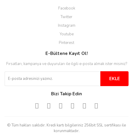
Site guzel çalışıyor irtibat lara
Facebook
anında cevap veriyorlar işlerini
düzgün yapıyorlar
Twitter
Instagram
H... C... | 30/11/2025
Youtube
Aradığınıza kolay ulaşılan bir
Pinterest
site
E-Bültene Kayıt Ol!
M... B... | 13/10/2025
Fırsatları, kampanya ve duyuruları ile ilgili e-posta almak ister misiniz?
Tesadüf buldum siteyi ve aşırı
derecede beğendim
EKLE
Sinijanna Koçak | 05/04/2025
Bizi Takip Edin
Kolay ve hizli alisveris
S... Ü... | 15/01/2025
© Tüm hakları saklıdır. Kredi kartı bilgileriniz 256bit SSL sertifikası ile
Mükemmel
korunmaktadır.