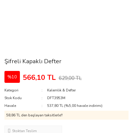
Şifreli Kapaklı Defter
566,10 TL
%10
629,00 TL
Kategori
Kalemlik & Defter
Stok Kodu
DFT3953M
Havale
537,80 TL (%5,00 havale indirimi)
58,86 TL den başlayan taksitlerle!!
Stoktan Teslim