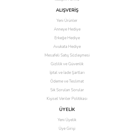
Ürün bilgilerinde hatalar bulunuyor.
Uzun zamandır internet
Ürün fiyatı diğer sitelerden daha pahalı.
alışverişinde yaşadığım en iyi
ALIŞVERİŞ
deneyimdi. Herkese tavsiye
Bu ürüne benzer farklı alternatifler olmalı.
ediyorum.
Yeni Ürünler
Anneye Hediye
Ö... Ç... | 13/04/2026
Erkeğe Hediye
Teşekkür ederim ürünü
Avukata Hediye
beğendim aynı gün kargoya
Mesafeli Satış Sözleşmesi
verildi teslim edildi
Gönder
Gizlilik ve Güvenlik
Kadir kutlu | 05/03/2026
İptal ve İade Şartları
Ödeme ve Teslimat
Ürünler kategorize, başlıklar
altında toplandığından
Sık Sorulan Sorular
aradığınızı bulmak çok
kolaylaşıyor. Yani site de
Kişisel Veriler Politikası
kaybolmuyorsunuz. Özenle
hazırlanmış çok düzenli bir site.
ÜYELİK
Teşekkürler.
Yeni Üyelik
Aytaç Hacıalioğlu | 01/01/2026
Üye Girişi