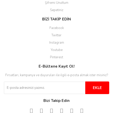
Şifremi Unuttum
Ürünler güzel görünüyor
Sepetiniz
E... S... | 12/12/2025
BİZİ TAKİP EDİN
Site guzel çalışıyor irtibat lara
Facebook
anında cevap veriyorlar işlerini
düzgün yapıyorlar
Twitter
Instagram
H... C... | 30/11/2025
Youtube
Aradığınıza kolay ulaşılan bir
Pinterest
site
E-Bültene Kayıt Ol!
M... B... | 13/10/2025
Fırsatları, kampanya ve duyuruları ile ilgili e-posta almak ister misiniz?
Tesadüf buldum siteyi ve aşırı
derecede beğendim
EKLE
Sinijanna Koçak | 05/04/2025
Bizi Takip Edin
Kolay ve hizli alisveris