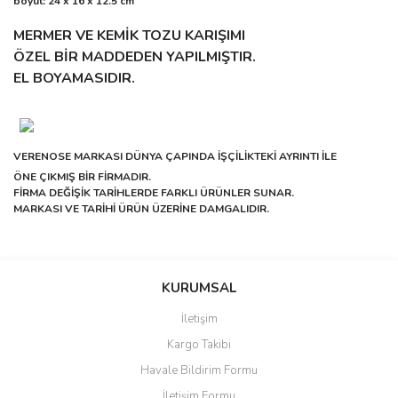
boyut: 24 x 16 x 12.5 cm
MERMER VE KEMİK TOZU KARIŞIMI
ÖZEL BİR MADDEDEN YAPILMIŞTIR.
EL BOYAMASIDIR.
VERENOSE MARKASI DÜNYA ÇAPINDA İŞÇİLİKTEKİ AYRINTI İLE
ÖNE ÇIKMIŞ BİR FİRMADIR.
FİRMA DEĞİŞİK TARİHLERDE FARKLI ÜRÜNLER SUNAR.
MARKASI VE TARİHİ ÜRÜN ÜZERİNE DAMGALIDIR.
Bu ürünün fiyat bilgisi, resim, ürün açıklamalarında ve diğer
Sitede ürün çeşidi çok, kullanışlı
konularda yetersiz gördüğünüz noktaları öneri formunu kullanarak
ve güvenilir site, tavsiye ederim
Bu ürüne ilk yorumu siz yapın!
tarafımıza iletebilirsiniz.
KURUMSAL
S... M... | 04/08/2026
Görüş ve önerileriniz için teşekkür ederiz.
İletişim
Yorum Yaz
Kargo Takibi
Oldukça hızlı bir şekilde
Ürün resmi kalitesiz, bozuk veya görüntülenemiyor.
sorunsuz bir şekilde adresime
Havale Bildirim Formu
Ürün açıklamasında eksik bilgiler bulunuyor.
ulaştı. Satış sonrasında
iletişimde hiç zorlanmadım.
İletişim Formu