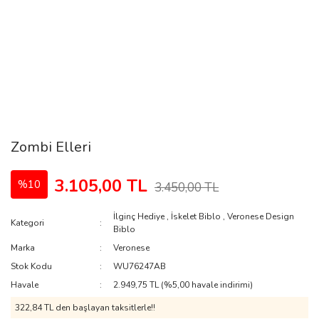
Zombi Elleri
3.105,00 TL
%10
3.450,00 TL
İlginç Hediye
,
İskelet Biblo
,
Veronese Design
Kategori
Biblo
Marka
Veronese
Stok Kodu
WU76247AB
Havale
2.949,75 TL (%5,00 havale indirimi)
322,84 TL den başlayan taksitlerle!!