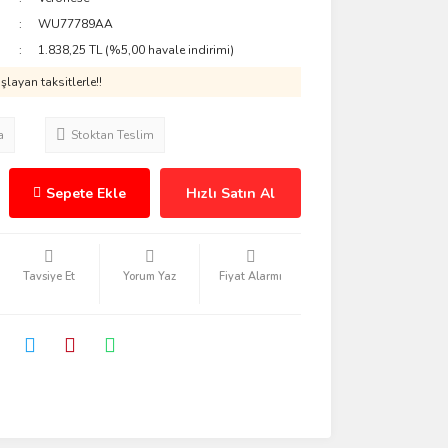
WU77789AA
1.838,25 TL (%5,00 havale indirimi)
layan taksitlerle!!
a
Stoktan Teslim
Sepete Ekle
Hızlı Satın Al
Tavsiye Et
Yorum Yaz
Fiyat Alarmı