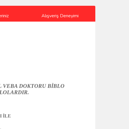
riniz
Alışveriş Deneyimi
L VEBA DOKTORU BİBLO
BLOLARDIR.
 İLE
.