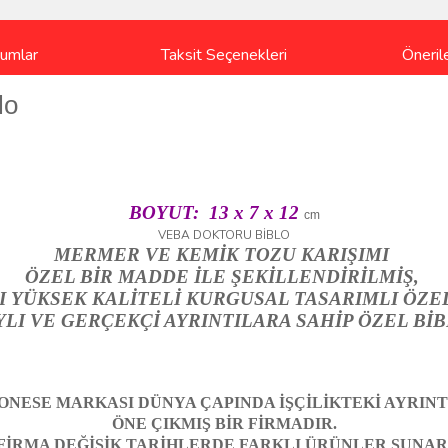
rumlar
Taksit Seçenekleri
Önerile
lo
BOYUT: 13 x 7 x 12
cm
VEBA DOKTORU BİBLO
MERMER VE KEMİK TOZU KARIŞIMI
ÖZEL BİR MADDE İLE ŞEKİLLENDİRİLMİŞ,
SI YÜKSEK KALİTELİ KURGUSAL TASARIMLI ÖZE
LI VE GERÇEKÇİ AYRINTILARA SAHİP ÖZEL Bİ
ONESE
MARKASI DÜNYA ÇAPINDA İŞÇİLİKTEKİ AYRINTI
ÖNE ÇIKMIŞ BİR FİRMADIR.
FİRMA DEĞİŞİK TARİHLERDE FARKLI ÜRÜNLER SUNAR