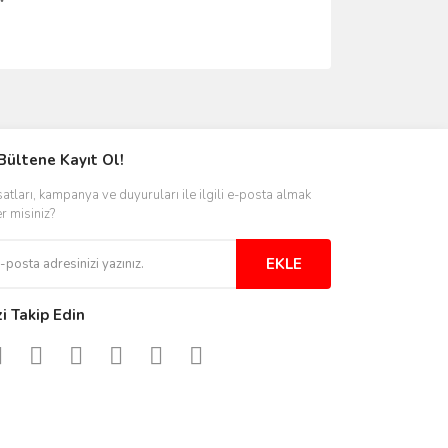
ımıza iletebilirsiniz.
Bültene Kayıt Ol!
satları, kampanya ve duyuruları ile ilgili e-posta almak
er misiniz?
EKLE
zi Takip Edin