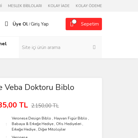
İ
MESLEK BİBLOLARI
KOLAY İADE
KOLAY ÖDEME
Üye Ol
Giriş Yap
Sepetim
/
nel
 Veba Doktoru Biblo
35,00 TL
2.150,00 TL
Veronese Design Biblo
,
Hayvan Figür Biblo
,
Babaya & Erkeğe Hediye
,
Ofis Hediyeleri
,
Erkeğe Hediye
,
Diğer Mitolojiler
Veronese