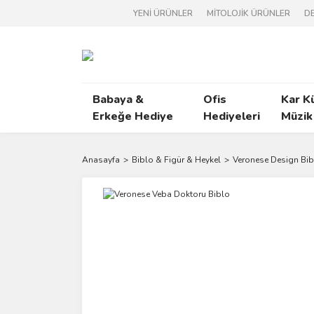
YENİ ÜRÜNLER
MİTOLOJİK ÜRÜNLER
DE
Babaya &
Ofis
Kar K
Erkeğe Hediye
Hediyeleri
Müzik
Anasayfa
Biblo & Figür & Heykel
Veronese Design Bib