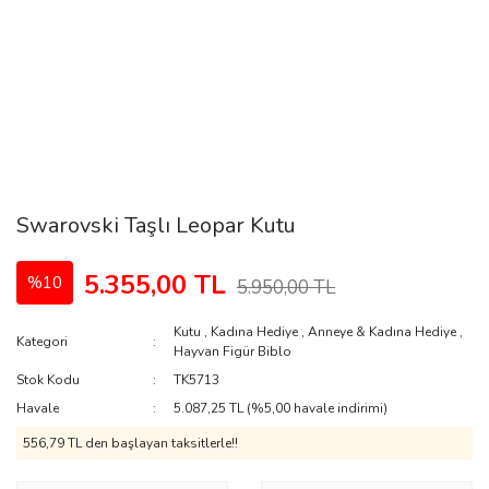
Swarovski Taşlı Leopar Kutu
5.355,00 TL
%10
5.950,00 TL
Kutu
,
Kadına Hediye
,
Anneye & Kadına Hediye
,
Kategori
Hayvan Figür Biblo
Stok Kodu
TK5713
Havale
5.087,25 TL (%5,00 havale indirimi)
556,79 TL den başlayan taksitlerle!!