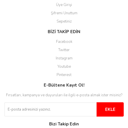
Aytaç Hacıalioğlu | 01/01/2026
Üye Girişi
Şifremi Unuttum
Ürünler güzel görünüyor
Sepetiniz
E... S... | 12/12/2025
BİZİ TAKİP EDİN
Site guzel çalışıyor irtibat lara
Facebook
anında cevap veriyorlar işlerini
düzgün yapıyorlar
Twitter
Instagram
H... C... | 30/11/2025
Youtube
Aradığınıza kolay ulaşılan bir
Pinterest
site
E-Bültene Kayıt Ol!
M... B... | 13/10/2025
Fırsatları, kampanya ve duyuruları ile ilgili e-posta almak ister misiniz?
Tesadüf buldum siteyi ve aşırı
derecede beğendim
EKLE
Sinijanna Koçak | 05/04/2025
Bizi Takip Edin