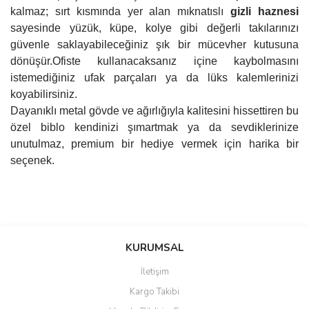
kalmaz; sırt kısmında yer alan mıknatıslı
gizli haznesi
sayesinde yüzük, küpe, kolye gibi değerli takılarınızı
güvenle saklayabileceğiniz şık bir mücevher kutusuna
dönüşür.Ofiste kullanacaksanız içine kaybolmasını
istemediğiniz ufak parçaları ya da lüks kalemlerinizi
koyabilirsiniz.
Dayanıklı metal gövde ve ağırlığıyla kalitesini hissettiren bu
özel biblo kendinizi şımartmak ya da sevdiklerinize
unutulmaz, premium bir hediye vermek için harika bir
seçenek.
Bu ürünün fiyat bilgisi, resim, ürün açıklamalarında ve diğer
Sitede ürün çeşidi çok, kullanışlı
konularda yetersiz gördüğünüz noktaları öneri formunu kullanarak
ve güvenilir site, tavsiye ederim
Bu ürüne ilk yorumu siz yapın!
tarafımıza iletebilirsiniz.
KURUMSAL
S... M... | 04/08/2026
Görüş ve önerileriniz için teşekkür ederiz.
İletişim
Yorum Yaz
Kargo Takibi
Oldukça hızlı bir şekilde
Ürün resmi kalitesiz, bozuk veya görüntülenemiyor.
sorunsuz bir şekilde adresime