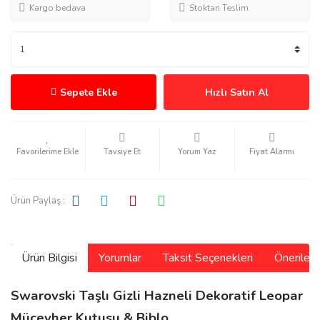
Kargo bedava
Stoktan Teslim
Sepete Ekle
Hızlı Satın Al
Tavsiye Et
Yorum Yaz
Fiyat Alarmı
Ürün Paylaş :
Ürün Bilgisi
Yorumlar
Taksit Seçenekleri
Önerilerin
Swarovski Taşlı Gizli Hazneli Dekoratif Leopar
Mücevher Kutusu & Biblo