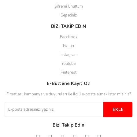
Şifremi Unuttum
Ürünler güzel görünüyor
Sepetiniz
E... S... | 12/12/2025
BİZİ TAKİP EDİN
Site guzel çalışıyor irtibat lara
Facebook
anında cevap veriyorlar işlerini
düzgün yapıyorlar
Twitter
Instagram
H... C... | 30/11/2025
Youtube
Aradığınıza kolay ulaşılan bir
Pinterest
site
E-Bültene Kayıt Ol!
M... B... | 13/10/2025
Fırsatları, kampanya ve duyuruları ile ilgili e-posta almak ister misiniz?
Tesadüf buldum siteyi ve aşırı
derecede beğendim
EKLE
Sinijanna Koçak | 05/04/2025
Bizi Takip Edin
Kolay ve hizli alisveris