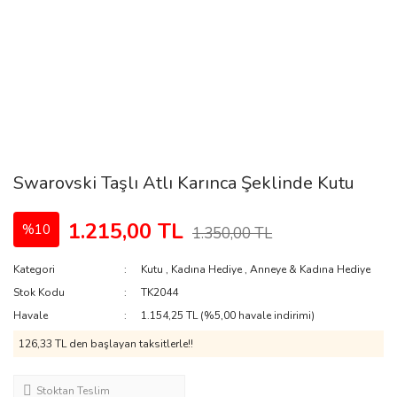
Swarovski Taşlı Atlı Karınca Şeklinde Kutu
1.215,00 TL
%10
1.350,00 TL
Kategori
Kutu
,
Kadına Hediye
,
Anneye & Kadına Hediye
Stok Kodu
TK2044
Havale
1.154,25 TL (%5,00 havale indirimi)
126,33 TL den başlayan taksitlerle!!
Stoktan Teslim