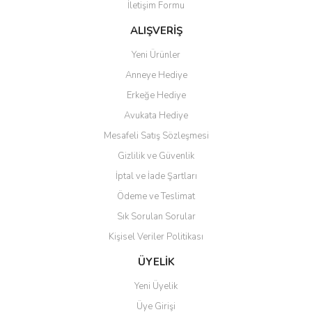
iletişimde hiç zorlanmadım.
İletişim Formu
Ürün bilgilerinde hatalar bulunuyor.
Uzun zamandır internet
Ürün fiyatı diğer sitelerden daha pahalı.
alışverişinde yaşadığım en iyi
ALIŞVERİŞ
deneyimdi. Herkese tavsiye
Bu ürüne benzer farklı alternatifler olmalı.
ediyorum.
Yeni Ürünler
Anneye Hediye
Ö... Ç... | 13/04/2026
Erkeğe Hediye
Teşekkür ederim ürünü
Avukata Hediye
beğendim aynı gün kargoya
Mesafeli Satış Sözleşmesi
verildi teslim edildi
Gönder
Gizlilik ve Güvenlik
Kadir kutlu | 05/03/2026
İptal ve İade Şartları
Ödeme ve Teslimat
Ürünler kategorize, başlıklar
altında toplandığından
Sık Sorulan Sorular
aradığınızı bulmak çok
kolaylaşıyor. Yani site de
Kişisel Veriler Politikası
kaybolmuyorsunuz. Özenle
hazırlanmış çok düzenli bir site.
ÜYELİK
Teşekkürler.
Yeni Üyelik
Aytaç Hacıalioğlu | 01/01/2026
Üye Girişi