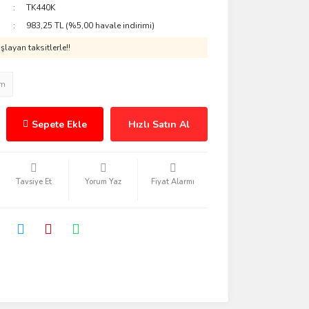
TK440K
983,25 TL (%5,00 havale indirimi)
layan taksitlerle!!
im
Sepete Ekle
Hızlı Satın Al
Tavsiye Et
Yorum Yaz
Fiyat Alarmı