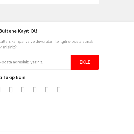
ımıza iletebilirsiniz.
Bültene Kayıt Ol!
satları, kampanya ve duyuruları ile ilgili e-posta almak
er misiniz?
EKLE
zi Takip Edin