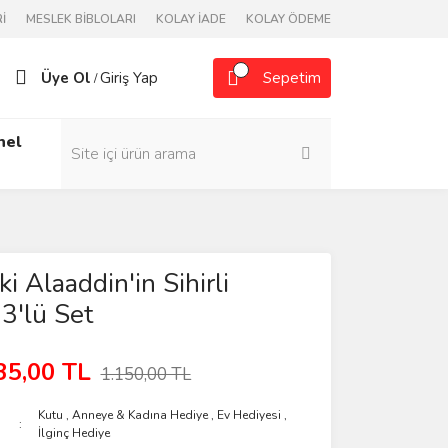
İ
MESLEK BİBLOLARI
KOLAY İADE
KOLAY ÖDEME
Üye Ol
Giriş Yap
Sepetim
/
nel
i Alaaddin'in Sihirli
3'lü Set
35,00 TL
1.150,00 TL
Kutu
,
Anneye & Kadına Hediye
,
Ev Hediyesi
,
İlginç Hediye