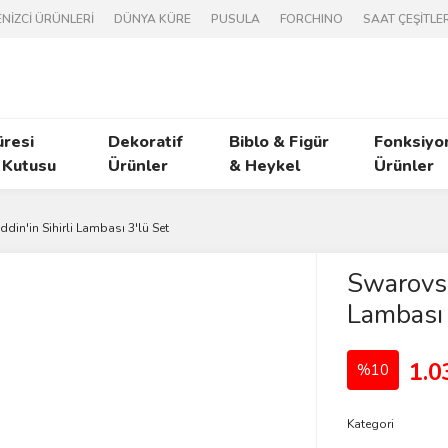
NİZCİ ÜRÜNLERİ
DÜNYA KÜRE
PUSULA
FORCHINO
SAAT ÇEŞİTLER
üresi
Dekoratif
Biblo & Figür
Fonksiyo
 Kutusu
Ürünler
& Heykel
Ürünler
din'in Sihirli Lambası 3'lü Set
Swarovsk
Lambası 
1.0
%10
Kategori