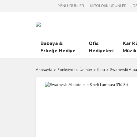
YENİ ÜRÜNLER
MİTOLOJİK ÜRÜNLER
DE
Babaya &
Ofis
Kar K
Erkeğe Hediye
Hediyeleri
Müzik
Anasayfa
Fonksiyonel Ürünler
Kutu
Swarovski Alaad