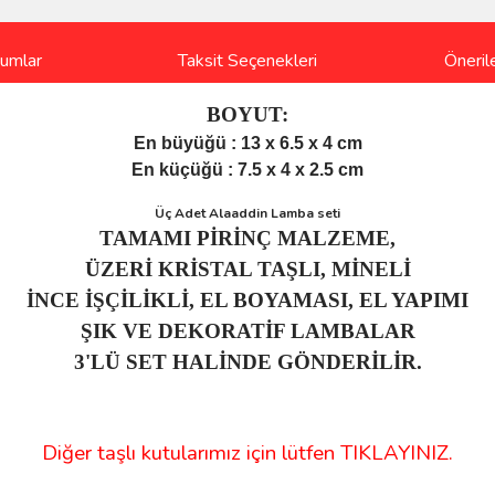
rumlar
Taksit Seçenekleri
Önerile
BOYUT:
En büyüğü : 13 x 6.5 x 4 cm
En küçüğü : 7.5 x 4 x 2.5 cm
Üç Adet Alaaddin Lamba seti
TAMAMI PİRİNÇ MALZEME,
ÜZERİ KRİSTAL TAŞLI, MİNELİ
İNCE İŞÇİLİKLİ, EL BOYAMASI, EL YAPIMI
ŞIK VE DEKORATİF LAMBALAR
3'LÜ SET HALİNDE GÖNDERİLİR.
Diğer taşlı kutularımız için lütfen TIKLAYINIZ.