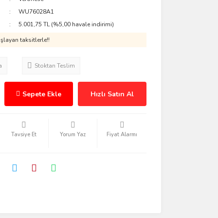
WU76028A1
5.001,75 TL (%5,00 havale indirimi)
layan taksitlerle!!
a
Stoktan Teslim
Sepete Ekle
Hızlı Satın Al
Tavsiye Et
Yorum Yaz
Fiyat Alarmı