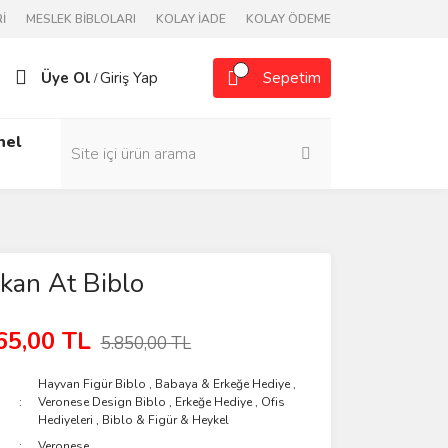
İ
MESLEK BİBLOLARI
KOLAY İADE
KOLAY ÖDEME
Üye Ol
Giriş Yap
Sepetim
/
nel
kan At Biblo
65,00 TL
5.850,00 TL
Hayvan Figür Biblo
,
Babaya & Erkeğe Hediye
,
Veronese Design Biblo
,
Erkeğe Hediye
,
Ofis
Hediyeleri
,
Biblo & Figür & Heykel
Veronese