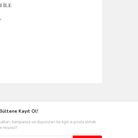
 İLE
.
ımıza iletebilirsiniz.
Bültene Kayıt Ol!
satları, kampanya ve duyuruları ile ilgili e-posta almak
er misiniz?