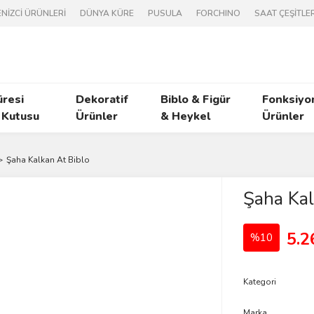
NİZCİ ÜRÜNLERİ
DÜNYA KÜRE
PUSULA
FORCHINO
SAAT ÇEŞİTLER
üresi
Dekoratif
Biblo & Figür
Fonksiyo
 Kutusu
Ürünler
& Heykel
Ürünler
Şaha Kalkan At Biblo
Şaha Kal
5.2
%10
Kategori
Marka