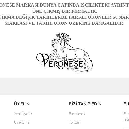
ONESE MARKASI DÜNYA ÇAPINDA İŞÇİLİKTEKİ AYRINTI
ÖNE ÇIKMIŞ BİR FİRMADIR.
FİRMA DEĞİŞİK TARİHLERDE FARKLI ÜRÜNLER SUNAR
MARKASI VE TARİHİ ÜRÜN ÜZERİNE DAMGALIDIR.
ve diğer konularda yetersiz gördüğünüz noktaları öneri formunu kullanarak taraf
iye ederim
Bu ürüne ilk yorumu siz yapın!
ÜYELİK
BİZİ TAKİP EDİN
E-
r.
 ulaştı. Satış sonrasında iletişimde
Yorum Yaz
Yeni Üyelik
Facebook
Fır
 yaşadığım en iyi deneyimdi. Herkese
ist
Üye Girişi
Twitter