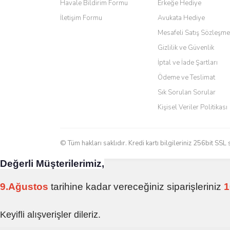
Ö... Ç... | 13/04/2026
Havale Bildirim Formu
Erkeğe Hediye
Bu ürüne benzer farklı alternatifler olmalı.
İletişim Formu
Avukata Hediye
Teşekkür ederim ürünü beğendim aynı gün kargoya veri
Mesafeli Satış Sözleşme
Kadir kutlu | 05/03/2026
Gizlilik ve Güvenlik
İptal ve İade Şartları
Ürünler kategorize, başlıklar altında toplandığından a
Ödeme ve Teslimat
Yani site de kaybolmuyorsunuz. Özenle hazırlanmış çok 
Sık Sorulan Sorular
Aytaç Hacıalioğlu | 01/01/2026
Kişisel Veriler Politikası
Ürünler güzel görünüyor
E... S... | 12/12/2025
© Tüm hakları saklıdır. Kredi kartı bilgileriniz 256bit SSL 
Değerli Müşterilerimiz,
Site guzel çalışıyor irtibat lara anında cevap veriyorlar
H... C... | 30/11/2025
9.Ağustos
tarihine kadar vereceğiniz siparişleriniz
1
Aradığınıza kolay ulaşılan bir site
Keyifli alışverişler dileriz.
M... B... | 13/10/2025