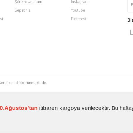
Şifremi Unuttum
Instagram
Sepetiniz
Youtube
ldi teslim edildi
si
Pinterest
Bi
radığınızı bulmak çok kolaylaşıyor.
düzenli bir site. Teşekkürler.
Gönder
sertifikası ile korunmaktadır.
 işlerini düzgün yapıyorlar
0.Ağustos'tan
itibaren kargoya verilecektir.
Bu hafta