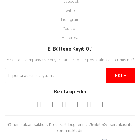
Facebook
anında cevap veriyorlar işlerini
düzgün yapıyorlar
Twitter
Instagram
H... C... | 30/11/2025
Youtube
Aradığınıza kolay ulaşılan bir
Pinterest
site
E-Bültene Kayıt Ol!
M... B... | 13/10/2025
Fırsatları, kampanya ve duyuruları ile ilgili e-posta almak ister misiniz?
Tesadüf buldum siteyi ve aşırı
derecede beğendim
EKLE
Sinijanna Koçak | 05/04/2025
Bizi Takip Edin
Kolay ve hizli alisveris
S... Ü... | 15/01/2025
© Tüm hakları saklıdır. Kredi kartı bilgileriniz 256bit SSL sertifikası ile
Mükemmel
korunmaktadır.
emine koyuncu | 18/12/2024