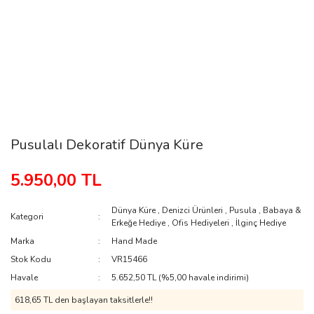
Pusulalı Dekoratif Dünya Küre
5.950,00 TL
Dünya Küre
,
Denizci Ürünleri
,
Pusula
,
Babaya &
Kategori
Erkeğe Hediye
,
Ofis Hediyeleri
,
İlginç Hediye
Marka
Hand Made
Stok Kodu
VR15466
Havale
5.652,50 TL (%5,00 havale indirimi)
618,65 TL den başlayan taksitlerle!!