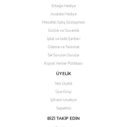
Erkeğe Hediye
Teşekkür ederim ürünü
Avukata Hediye
beğendim aynı gün kargoya
Mesafeli Satış Sözleşmesi
verildi teslim edildi
Gönder
Gizlilik ve Güvenlik
Kadir kutlu | 05/03/2026
İptal ve İade Şartları
Ödeme ve Teslimat
Ürünler kategorize, başlıklar
altında toplandığından
Sık Sorulan Sorular
aradığınızı bulmak çok
kolaylaşıyor. Yani site de
Kişisel Veriler Politikası
kaybolmuyorsunuz. Özenle
hazırlanmış çok düzenli bir site.
ÜYELİK
Teşekkürler.
Yeni Üyelik
Aytaç Hacıalioğlu | 01/01/2026
Üye Girişi
Şifremi Unuttum
Ürünler güzel görünüyor
Sepetiniz
E... S... | 12/12/2025
BİZİ TAKİP EDİN
Site guzel çalışıyor irtibat lara