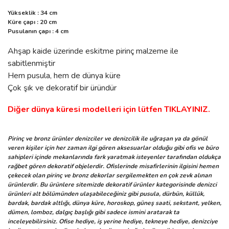
Yükseklik : 34 cm
Küre çapı : 20 cm
Pusulanın çapı : 4 cm
Ahşap kaide üzerinde eskitme pirinç malzeme ile
sabitlenmiştir
Hem pusula, hem de dünya küre
Çok şık ve dekoratif bir üründür
Diğer dünya küresi modelleri için lütfen TIKLAYINIZ.
Pirinç ve bronz ürünler denizciler ve denizcilik ile uğraşan ya da gönül
veren kişiler için her zaman ilgi gören aksesuarlar olduğu gibi ofis ve büro
sahipleri içinde mekanlarında fark yaratmak isteyenler tarafından oldukça
rağbet gören dekoratif objelerdir. Ofislerinde misafirlerinin ilgisini hemen
çekecek olan pirinç ve bronz dekorlar sergilemekten en çok zevk alınan
ürünlerdir. Bu ürünlere sitemizde dekoratif ürünler kategorisinde denizci
ürünleri alt bölümünden ulaşabileceğiniz gibi pusula, dürbün, küllük,
bardak, bardak altlığı, dünya küre, horoskop, güneş saati, sekstant, yelken,
dümen, lomboz, dalgıç başlığı gibi sadece ismini aratarak ta
inceleyebilirsiniz. Ofise hediye, iş yerine hediye, tekneye hediye, denizciye