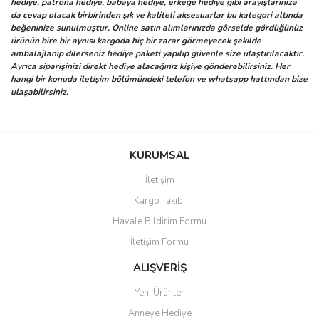
hediye, patrona hediye, babaya hediye, erkeğe hediye gibi arayışlarınıza
da cevap olacak birbirinden şık ve kaliteli aksesuarlar bu kategori altında
beğeninize sunulmuştur. Online satın alımlarınızda görselde gördüğünüz
ürünün bire bir aynısı kargoda hiç bir zarar görmeyecek şekilde
ambalajlanıp dilerseniz hediye paketi yapılıp güvenle size ulaştırılacaktır.
Ayrıca siparişinizi direkt hediye alacağınız kişiye gönderebilirsiniz. Her
hangi bir konuda iletişim bölümündeki telefon ve whatsapp hattından bize
ulaşabilirsiniz.
Bu ürünün fiyat bilgisi, resim, ürün açıklamalarında ve diğer
Sitede ürün çeşidi çok, kullanışlı
konularda yetersiz gördüğünüz noktaları öneri formunu kullanarak
ve güvenilir site, tavsiye ederim
Bu ürüne ilk yorumu siz yapın!
tarafımıza iletebilirsiniz.
KURUMSAL
S... M... | 04/08/2026
Görüş ve önerileriniz için teşekkür ederiz.
İletişim
Yorum Yaz
Kargo Takibi
Oldukça hızlı bir şekilde
Ürün resmi kalitesiz, bozuk veya görüntülenemiyor.
sorunsuz bir şekilde adresime
Havale Bildirim Formu
Ürün açıklamasında eksik bilgiler bulunuyor.
ulaştı. Satış sonrasında
iletişimde hiç zorlanmadım.
İletişim Formu
Ürün bilgilerinde hatalar bulunuyor.
Uzun zamandır internet
Ürün fiyatı diğer sitelerden daha pahalı.
alışverişinde yaşadığım en iyi
ALIŞVERİŞ
deneyimdi. Herkese tavsiye
Bu ürüne benzer farklı alternatifler olmalı.
ediyorum.
Yeni Ürünler
Anneye Hediye
Ö... Ç... | 13/04/2026