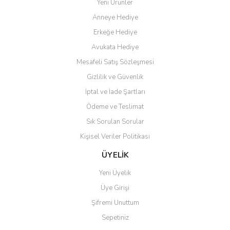
ediyorum.
Yeni Ürünler
Anneye Hediye
Ö... Ç... | 13/04/2026
Erkeğe Hediye
Teşekkür ederim ürünü
Avukata Hediye
beğendim aynı gün kargoya
Mesafeli Satış Sözleşmesi
verildi teslim edildi
Gönder
Gizlilik ve Güvenlik
Kadir kutlu | 05/03/2026
İptal ve İade Şartları
Ödeme ve Teslimat
Ürünler kategorize, başlıklar
altında toplandığından
Sık Sorulan Sorular
aradığınızı bulmak çok
kolaylaşıyor. Yani site de
Kişisel Veriler Politikası
kaybolmuyorsunuz. Özenle
hazırlanmış çok düzenli bir site.
ÜYELİK
Teşekkürler.
Yeni Üyelik
Aytaç Hacıalioğlu | 01/01/2026
Üye Girişi
Şifremi Unuttum
Ürünler güzel görünüyor
Sepetiniz
E... S... | 12/12/2025