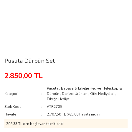
Pusula Dürbün Set
2.850,00 TL
Pusula
,
Babaya & Erkeğe Hediye
,
Teleskop &
Kategori
Dürbün
,
Denizci Ürünleri
,
Ofis Hediyeleri
,
Erkeğe Hediye
Stok Kodu
ATR2705
Havale
2.707,50 TL (%5,00 havale indirimi)
296,33 TL den başlayan taksitlerle!!