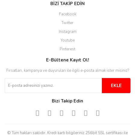
BİZİ TAKİP EDİN
Site guzel çalışıyor irtibat lara
Facebook
anında cevap veriyorlar işlerini
düzgün yapıyorlar
Twitter
Instagram
H... C... | 30/11/2025
Youtube
Aradığınıza kolay ulaşılan bir
Pinterest
site
E-Bültene Kayıt Ol!
M... B... | 13/10/2025
Fırsatları, kampanya ve duyuruları ile ilgili e-posta almak ister misiniz?
Tesadüf buldum siteyi ve aşırı
derecede beğendim
EKLE
Sinijanna Koçak | 05/04/2025
Bizi Takip Edin
Kolay ve hizli alisveris
S... Ü... | 15/01/2025
© Tüm hakları saklıdır. Kredi kartı bilgileriniz 256bit SSL sertifikası ile