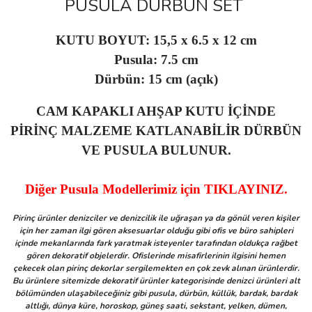
PUSULA DÜRBÜN SET
KUTU BOYUT: 15,5 x 6.5 x 12 cm
Pusula: 7.5 cm
Dürbün: 15 cm (açık)
CAM KAPAKLI AHŞAP KUTU İÇİNDE
PİRİNÇ MALZEME KATLANABİLİR DÜRBÜN
VE PUSULA BULUNUR.
Diğer Pusula Modellerimiz için TIKLAYINIZ.
Pirinç ürünler denizciler ve denizcilik ile uğraşan ya da gönül veren kişiler
için her zaman ilgi gören aksesuarlar olduğu gibi ofis ve büro sahipleri
içinde mekanlarında fark yaratmak isteyenler tarafından oldukça rağbet
gören dekoratif objelerdir. Ofislerinde misafirlerinin ilgisini hemen
çekecek olan pirinç dekorlar sergilemekten en çok zevk alınan ürünlerdir.
Bu ürünlere sitemizde dekoratif ürünler kategorisinde denizci ürünleri alt
bölümünden ulaşabileceğiniz gibi pusula, dürbün, küllük, bardak, bardak
altlığı, dünya küre, horoskop, güneş saati, sekstant, yelken, dümen,