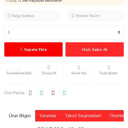
772,01 TL den başlayan taksitlerle!!
Kargo bedava
Stoktan Teslim
Sepete Ekle
Hızlı Satın Al
Tavsiye Et
Yorum Yaz
Fiyat Alarmı
Ürün Paylaş :
Ürün Bilgisi
Yorumlar
Taksit Seçenekleri
Önerilerin