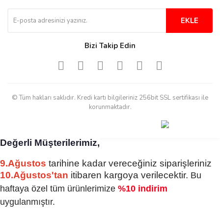
Tesadüf buldum siteyi ve aşırı
derecede beğendim
EKLE
Sinijanna Koçak | 05/04/2025
Bizi Takip Edin
Kolay ve hizli alisveris
S... Ü... | 15/01/2025
© Tüm hakları saklıdır. Kredi kartı bilgileriniz 256bit SSL sertifikası ile
Mükemmel
korunmaktadır.
emine koyuncu | 18/12/2024
Değerli Müşterilerimiz,
Deneyimini Paylaş
Diğer yorumları göster
9.Ağustos
tarihine kadar vereceğiniz siparişleriniz
10.Ağustos'tan
itibaren kargoya verilecektir.
Bu
haftaya özel tüm ürünlerimize
%10 indirim
uygulanmıştır.