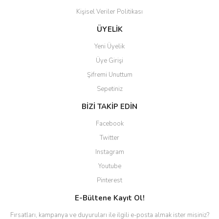
aradığınızı bulmak çok
kolaylaşıyor. Yani site de
Kişisel Veriler Politikası
kaybolmuyorsunuz. Özenle
hazırlanmış çok düzenli bir site.
ÜYELİK
Teşekkürler.
Yeni Üyelik
Aytaç Hacıalioğlu | 01/01/2026
Üye Girişi
Şifremi Unuttum
Ürünler güzel görünüyor
Sepetiniz
E... S... | 12/12/2025
BİZİ TAKİP EDİN
Site guzel çalışıyor irtibat lara
Facebook
anında cevap veriyorlar işlerini
düzgün yapıyorlar
Twitter
Instagram
H... C... | 30/11/2025
Youtube
Aradığınıza kolay ulaşılan bir
Pinterest
site
E-Bültene Kayıt Ol!
M... B... | 13/10/2025
Fırsatları, kampanya ve duyuruları ile ilgili e-posta almak ister misiniz?