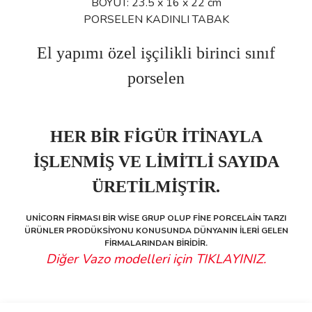
BOYUT: 23.5 x 16 x 22 cm
PORSELEN KADINLI TABAK
El yapımı özel işçilikli birinci sınıf
porselen
HER BİR FİGÜR İTİNAYLA
İŞLENMİŞ VE LİMİTLİ SAYIDA
ÜRETİLMİŞTİR.
UNİCORN FİRMASI BİR WİSE GRUP OLUP FİNE PORCELAİN TARZI
ÜRÜNLER PRODÜKSİYONU KONUSUNDA DÜNYANIN İLERİ GELEN
FİRMALARINDAN BİRİDİR.
Diğer Vazo modelleri için TIKLAYINIZ.
Bu ürünün fiyat bilgisi, resim, ürün açıklamalarında ve diğer
Sitede ürün çeşidi çok, kullanışlı
konularda yetersiz gördüğünüz noktaları öneri formunu kullanarak
ve güvenilir site, tavsiye ederim