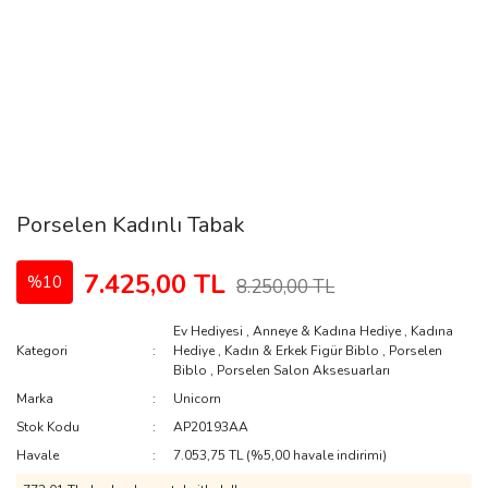
Porselen Kadınlı Tabak
7.425,00 TL
%10
8.250,00 TL
Ev Hediyesi
,
Anneye & Kadına Hediye
,
Kadına
Kategori
Hediye
,
Kadın & Erkek Figür Biblo
,
Porselen
Biblo
,
Porselen Salon Aksesuarları
Marka
Unicorn
Stok Kodu
AP20193AA
Havale
7.053,75 TL (%5,00 havale indirimi)