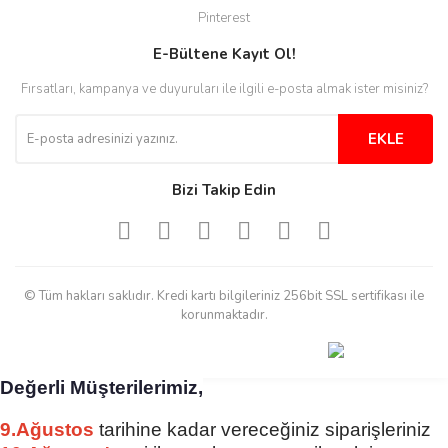
Aradığınıza kolay ulaşılan bir
Pinterest
site
E-Bültene Kayıt Ol!
M... B... | 13/10/2025
Fırsatları, kampanya ve duyuruları ile ilgili e-posta almak ister misiniz?
Tesadüf buldum siteyi ve aşırı
derecede beğendim
EKLE
Sinijanna Koçak | 05/04/2025
Bizi Takip Edin
Kolay ve hizli alisveris
S... Ü... | 15/01/2025
© Tüm hakları saklıdır. Kredi kartı bilgileriniz 256bit SSL sertifikası ile
Mükemmel
korunmaktadır.
emine koyuncu | 18/12/2024
Değerli Müşterilerimiz,
Deneyimini Paylaş
Diğer yorumları göster
9.Ağustos
tarihine kadar vereceğiniz siparişleriniz