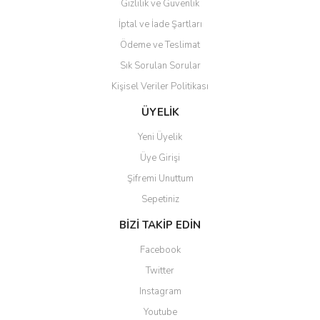
Gizlilik ve Güvenlik
Kadir kutlu | 05/03/2026
İptal ve İade Şartları
Ödeme ve Teslimat
Ürünler kategorize, başlıklar
altında toplandığından
Sık Sorulan Sorular
aradığınızı bulmak çok
kolaylaşıyor. Yani site de
Kişisel Veriler Politikası
kaybolmuyorsunuz. Özenle
hazırlanmış çok düzenli bir site.
ÜYELİK
Teşekkürler.
Yeni Üyelik
Aytaç Hacıalioğlu | 01/01/2026
Üye Girişi
Şifremi Unuttum
Ürünler güzel görünüyor
Sepetiniz
E... S... | 12/12/2025
BİZİ TAKİP EDİN
Site guzel çalışıyor irtibat lara
Facebook
anında cevap veriyorlar işlerini
düzgün yapıyorlar
Twitter
Instagram
H... C... | 30/11/2025
Youtube