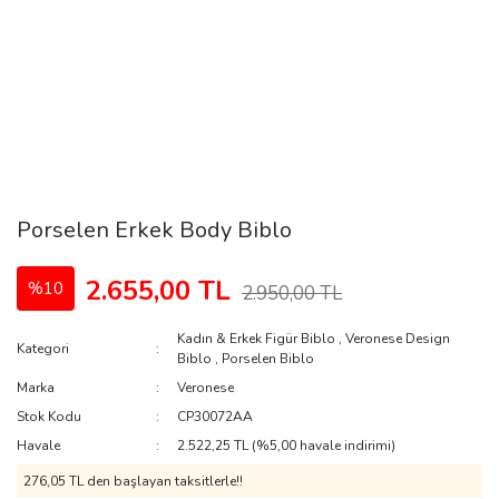
Porselen Erkek Body Biblo
2.655,00 TL
%10
2.950,00 TL
Kadın & Erkek Figür Biblo
,
Veronese Design
Kategori
Biblo
,
Porselen Biblo
Marka
Veronese
Stok Kodu
CP30072AA
Havale
2.522,25 TL (%5,00 havale indirimi)
276,05 TL den başlayan taksitlerle!!