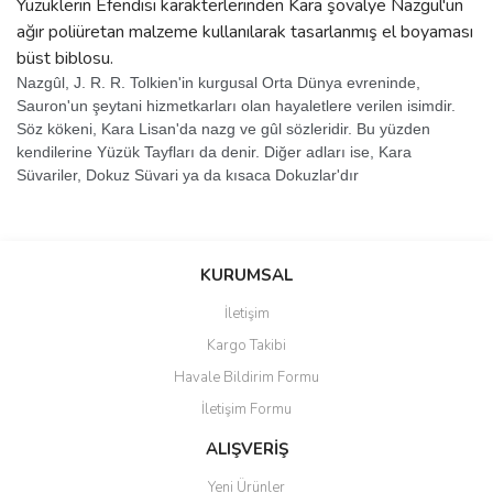
Yüzüklerin Efendisi karakterlerinden Kara şövalye Nazgül'un
ağır poliüretan malzeme kullanılarak tasarlanmış el boyaması
büst biblosu.
Nazgûl, J. R. R. Tolkien'in kurgusal Orta Dünya evreninde,
Sauron'un şeytani hizmetkarları olan hayaletlere verilen isimdir.
Söz kökeni, Kara Lisan'da nazg ve gûl sözleridir. Bu yüzden
kendilerine Yüzük Tayfları da denir. Diğer adları ise, Kara
Süvariler, Dokuz Süvari ya da kısaca Dokuzlar'dır
Bu ürünün fiyat bilgisi, resim, ürün açıklamalarında ve diğer
Sitede ürün çeşidi çok, kullanışlı
konularda yetersiz gördüğünüz noktaları öneri formunu kullanarak
ve güvenilir site, tavsiye ederim
Bu ürüne ilk yorumu siz yapın!
tarafımıza iletebilirsiniz.
KURUMSAL
S... M... | 04/08/2026
Görüş ve önerileriniz için teşekkür ederiz.
İletişim
Yorum Yaz
Kargo Takibi
Oldukça hızlı bir şekilde
Ürün resmi kalitesiz, bozuk veya görüntülenemiyor.
sorunsuz bir şekilde adresime
Havale Bildirim Formu
Ürün açıklamasında eksik bilgiler bulunuyor.
ulaştı. Satış sonrasında
iletişimde hiç zorlanmadım.
İletişim Formu
Ürün bilgilerinde hatalar bulunuyor.
Uzun zamandır internet
Ürün fiyatı diğer sitelerden daha pahalı.
alışverişinde yaşadığım en iyi
ALIŞVERİŞ
deneyimdi. Herkese tavsiye
Bu ürüne benzer farklı alternatifler olmalı.
ediyorum.
Yeni Ürünler