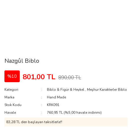
Nazgûl Biblo
801,00 TL
%10
890,00 TL
Kategori
Biblo & Figür & Heykel
,
Meşhur Karakterler Biblo
Marka
Hand Made
Stok Kodu
KRK091
Havale
760,95 TL (%5,00 havale indirimi)
83,28 TL den başlayan taksitlerle!!