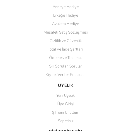
Anneye Hediye
Ö... Ç... | 13/04/2026
Erkeğe Hediye
Teşekkür ederim ürünü
Avukata Hediye
beğendim aynı gün kargoya
Mesafeli Satış Sözleşmesi
verildi teslim edildi
Gönder
Gizlilik ve Güvenlik
Kadir kutlu | 05/03/2026
İptal ve İade Şartları
Ödeme ve Teslimat
Ürünler kategorize, başlıklar
altında toplandığından
Sık Sorulan Sorular
aradığınızı bulmak çok
kolaylaşıyor. Yani site de
Kişisel Veriler Politikası
kaybolmuyorsunuz. Özenle
hazırlanmış çok düzenli bir site.
ÜYELİK
Teşekkürler.
Yeni Üyelik
Aytaç Hacıalioğlu | 01/01/2026
Üye Girişi
Şifremi Unuttum
Ürünler güzel görünüyor
Sepetiniz
E... S... | 12/12/2025