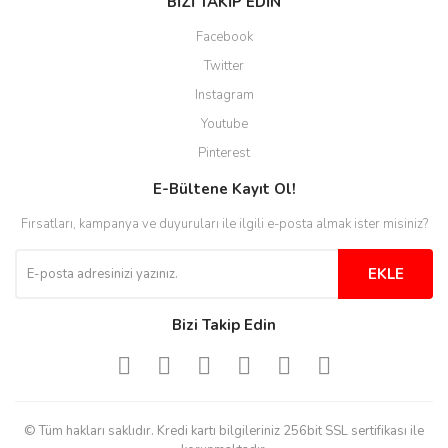
BİZİ TAKİP EDİN
Site guzel çalışıyor irtibat lara
Facebook
anında cevap veriyorlar işlerini
düzgün yapıyorlar
Twitter
Instagram
H... C... | 30/11/2025
Youtube
Aradığınıza kolay ulaşılan bir
Pinterest
site
E-Bültene Kayıt Ol!
M... B... | 13/10/2025
Fırsatları, kampanya ve duyuruları ile ilgili e-posta almak ister misiniz?
Tesadüf buldum siteyi ve aşırı
derecede beğendim
EKLE
Sinijanna Koçak | 05/04/2025
Bizi Takip Edin
Kolay ve hizli alisveris
S... Ü... | 15/01/2025
© Tüm hakları saklıdır. Kredi kartı bilgileriniz 256bit SSL sertifikası ile
Mükemmel