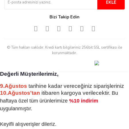
derecede beğendim
EKLE
Sinijanna Koçak | 05/04/2025
Bizi Takip Edin
Kolay ve hizli alisveris
S... Ü... | 15/01/2025
© Tüm hakları saklıdır. Kredi kartı bilgileriniz 256bit SSL sertifikası ile
Mükemmel
korunmaktadır.
emine koyuncu | 18/12/2024
Değerli Müşterilerimiz,
Deneyimini Paylaş
Diğer yorumları göster
9.Ağustos
tarihine kadar vereceğiniz siparişleriniz
10.Ağustos'tan
itibaren kargoya verilecektir.
Bu
haftaya özel tüm ürünlerimize
%10 indirim
uygulanmıştır.
Keyifli alışverişler dileriz.