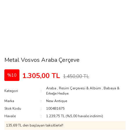
Metal Vosvos Araba Çerçeve
1.305,00 TL
%10
1.450,00 TL
Araba
,
Resim Çerçevesi & Albüm
,
Babaya &
Kategori
Erkeğe Hediye
Marka
New Antique
Stok Kodu
1004B1675
Havale
1.239,75 TL (%5,00 havale indirimi)
135,69 TL den başlayan taksitlerle!!