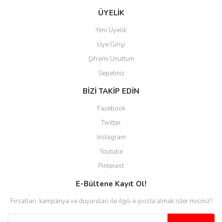
kaybolmuyorsunuz. Özenle
hazırlanmış çok düzenli bir site.
ÜYELİK
Teşekkürler.
Yeni Üyelik
Aytaç Hacıalioğlu | 01/01/2026
Üye Girişi
Şifremi Unuttum
Ürünler güzel görünüyor
Sepetiniz
E... S... | 12/12/2025
BİZİ TAKİP EDİN
Site guzel çalışıyor irtibat lara
Facebook
anında cevap veriyorlar işlerini
düzgün yapıyorlar
Twitter
Instagram
H... C... | 30/11/2025
Youtube
Aradığınıza kolay ulaşılan bir
Pinterest
site
E-Bültene Kayıt Ol!
M... B... | 13/10/2025
Fırsatları, kampanya ve duyuruları ile ilgili e-posta almak ister misiniz?
Tesadüf buldum siteyi ve aşırı