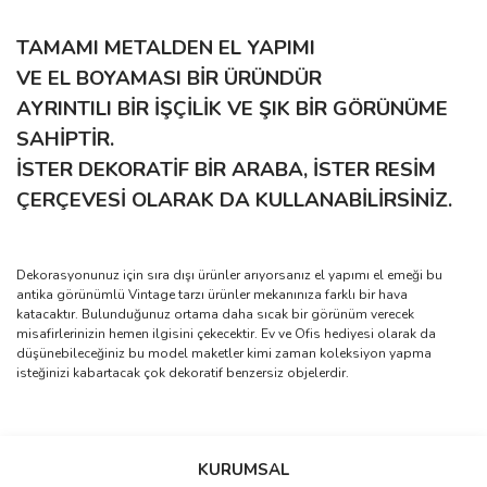
TAMAMI METALDEN EL YAPIMI
VE EL BOYAMASI BİR ÜRÜNDÜR
AYRINTILI BİR İŞÇİLİK VE ŞIK BİR GÖRÜNÜME
SAHİPTİR.
İSTER DEKORATİF BİR ARABA, İSTER RESİM
ÇERÇEVESİ OLARAK DA KULLANABİLİRSİNİZ.
Dekorasyonunuz için sıra dışı ürünler arıyorsanız el yapımı el emeği bu
antika görünümlü Vintage tarzı ürünler mekanınıza farklı bir hava
katacaktır. Bulunduğunuz ortama daha sıcak bir görünüm verecek
misafirlerinizin hemen ilgisini çekecektir. Ev ve Ofis hediyesi olarak da
düşünebileceğiniz bu model maketler kimi zaman koleksiyon yapma
isteğinizi kabartacak çok dekoratif benzersiz objelerdir.
Bu ürünün fiyat bilgisi, resim, ürün açıklamalarında ve diğer
Sitede ürün çeşidi çok, kullanışlı
konularda yetersiz gördüğünüz noktaları öneri formunu kullanarak
ve güvenilir site, tavsiye ederim
Bu ürüne ilk yorumu siz yapın!
tarafımıza iletebilirsiniz.
KURUMSAL
S... M... | 04/08/2026