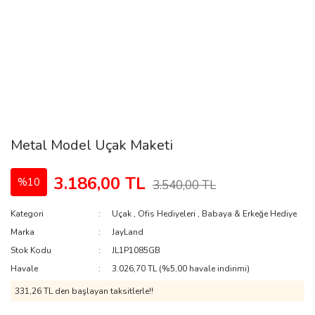
Metal Model Uçak Maketi
3.186,00 TL
%10
3.540,00 TL
Kategori
Uçak
,
Ofis Hediyeleri
,
Babaya & Erkeğe Hediye
Marka
JayLand
Stok Kodu
JL1P1085GB
Havale
3.026,70 TL (%5,00 havale indirimi)
331,26 TL den başlayan taksitlerle!!