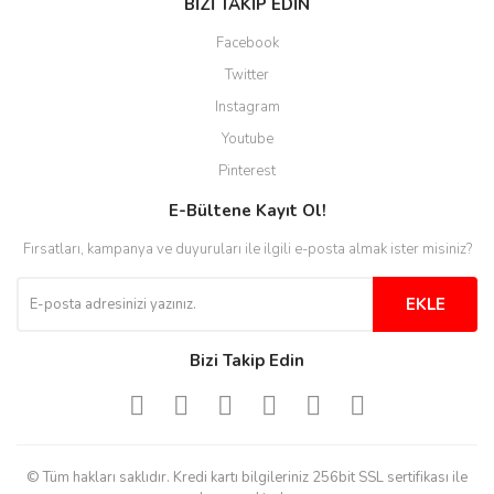
BİZİ TAKİP EDİN
Site guzel çalışıyor irtibat lara
Facebook
anında cevap veriyorlar işlerini
düzgün yapıyorlar
Twitter
Instagram
H... C... | 30/11/2025
Youtube
Aradığınıza kolay ulaşılan bir
Pinterest
site
E-Bültene Kayıt Ol!
M... B... | 13/10/2025
Fırsatları, kampanya ve duyuruları ile ilgili e-posta almak ister misiniz?
Tesadüf buldum siteyi ve aşırı
derecede beğendim
EKLE
Sinijanna Koçak | 05/04/2025
Bizi Takip Edin
Kolay ve hizli alisveris
S... Ü... | 15/01/2025
© Tüm hakları saklıdır. Kredi kartı bilgileriniz 256bit SSL sertifikası ile
Mükemmel