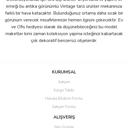
emeği bu antika görünümlü Vintage tarzı ürünler mekanınıza
farklı bir hava katacaktır. Bulunduğunuz ortama daha sıcak bir
görünüm verecek misafirlerinizin hemen ilgisini çekecektir. Ev
ve Ofis hediyesi olarak da düşünebileceğiniz bu model
maketler kimi zaman koleksiyon yapma isteğinizi kabartacak
çok dekoratif benzersiz objelerdir.
Bu ürünün fiyat bilgisi, resim, ürün açıklamalarında ve diğer
Sitede ürün çeşidi çok, kullanışlı
konularda yetersiz gördüğünüz noktaları öneri formunu kullanarak
ve güvenilir site, tavsiye ederim
Bu ürüne ilk yorumu siz yapın!
tarafımıza iletebilirsiniz.
KURUMSAL
S... M... | 04/08/2026
Görüş ve önerileriniz için teşekkür ederiz.
İletişim
Yorum Yaz
Kargo Takibi
Oldukça hızlı bir şekilde
Ürün resmi kalitesiz, bozuk veya görüntülenemiyor.
sorunsuz bir şekilde adresime
Havale Bildirim Formu
Ürün açıklamasında eksik bilgiler bulunuyor.
ulaştı. Satış sonrasında
iletişimde hiç zorlanmadım.
İletişim Formu
Ürün bilgilerinde hatalar bulunuyor.
Uzun zamandır internet
Ürün fiyatı diğer sitelerden daha pahalı.
alışverişinde yaşadığım en iyi
ALIŞVERİŞ
deneyimdi. Herkese tavsiye
Bu ürüne benzer farklı alternatifler olmalı.
ediyorum.
Yeni Ürünler