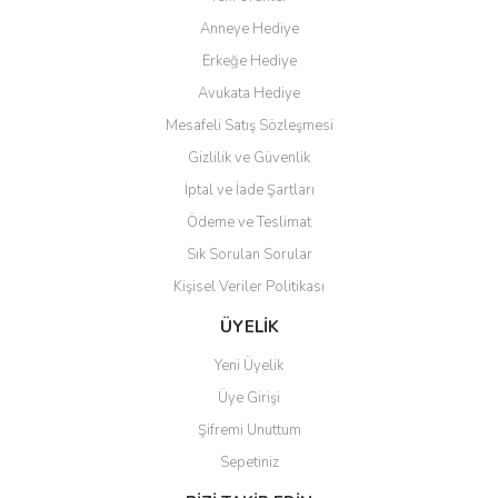
Anneye Hediye
Ö... Ç... | 13/04/2026
Erkeğe Hediye
Teşekkür ederim ürünü
Avukata Hediye
beğendim aynı gün kargoya
Mesafeli Satış Sözleşmesi
verildi teslim edildi
Gönder
Gizlilik ve Güvenlik
Kadir kutlu | 05/03/2026
İptal ve İade Şartları
Ödeme ve Teslimat
Ürünler kategorize, başlıklar
altında toplandığından
Sık Sorulan Sorular
aradığınızı bulmak çok
kolaylaşıyor. Yani site de
Kişisel Veriler Politikası
kaybolmuyorsunuz. Özenle
hazırlanmış çok düzenli bir site.
ÜYELİK
Teşekkürler.
Yeni Üyelik
Aytaç Hacıalioğlu | 01/01/2026
Üye Girişi
Şifremi Unuttum
Ürünler güzel görünüyor
Sepetiniz
E... S... | 12/12/2025