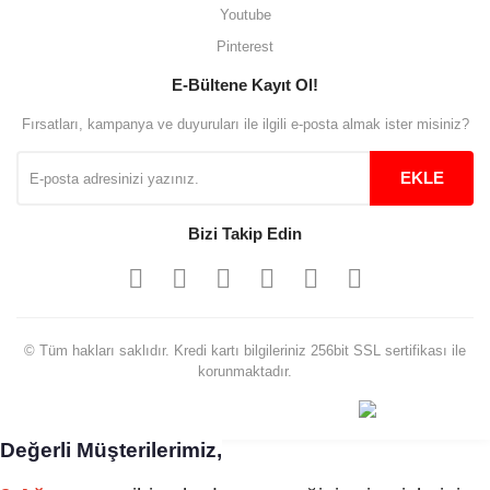
Youtube
Aradığınıza kolay ulaşılan bir site
Pinterest
M... B... | 13/10/2025
E-Bültene Kayıt Ol!
Fırsatları, kampanya ve duyuruları ile ilgili e-posta almak ister misiniz?
Tesadüf buldum siteyi ve aşırı
derecede beğendim
EKLE
Sinijanna Koçak | 05/04/2025
Bizi Takip Edin
Kolay ve hizli alisveris
S... Ü... | 15/01/2025
Mükemmel
© Tüm hakları saklıdır. Kredi kartı bilgileriniz 256bit SSL sertifikası ile
korunmaktadır.
emine koyuncu | 18/12/2024
Deneyimini Paylaş
Diğer yorumları göster
Değerli Müşterilerimiz,