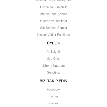
Mesafeli Satış Sözleşmesi
verildi teslim edildi
Gizlilik ve Güvenlik
Kadir kutlu | 05/03/2026
İptal ve İade Şartları
Ödeme ve Teslimat
Ürünler kategorize, başlıklar
altında toplandığından
Sık Sorulan Sorular
aradığınızı bulmak çok
kolaylaşıyor. Yani site de
Kişisel Veriler Politikası
kaybolmuyorsunuz. Özenle
hazırlanmış çok düzenli bir site.
ÜYELİK
Teşekkürler.
Yeni Üyelik
Aytaç Hacıalioğlu | 01/01/2026
Üye Girişi
Şifremi Unuttum
Ürünler güzel görünüyor
Sepetiniz
E... S... | 12/12/2025
BİZİ TAKİP EDİN
Site guzel çalışıyor irtibat lara
Facebook
anında cevap veriyorlar işlerini
düzgün yapıyorlar
Twitter
Instagram
H... C... | 30/11/2025