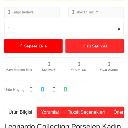
Kargo bedava
Stoktan Teslim
Sepete Ekle
Hızlı Satın Al
Tavsiye Et
Yorum Yaz
Fiyat Alarmı
Ürün Paylaş :
Ürün Bilgisi
Yorumlar
Taksit Seçenekleri
Önerile
Leonardo Collection Porselen Kadın