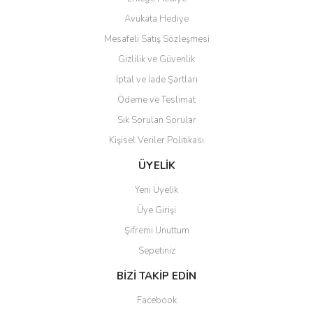
Teşekkür ederim ürünü
Avukata Hediye
beğendim aynı gün kargoya
Mesafeli Satış Sözleşmesi
verildi teslim edildi
Gönder
Gizlilik ve Güvenlik
Kadir kutlu | 05/03/2026
İptal ve İade Şartları
Ödeme ve Teslimat
Ürünler kategorize, başlıklar
altında toplandığından
Sık Sorulan Sorular
aradığınızı bulmak çok
kolaylaşıyor. Yani site de
Kişisel Veriler Politikası
kaybolmuyorsunuz. Özenle
hazırlanmış çok düzenli bir site.
ÜYELİK
Teşekkürler.
Yeni Üyelik
Aytaç Hacıalioğlu | 01/01/2026
Üye Girişi
Şifremi Unuttum
Ürünler güzel görünüyor
Sepetiniz
E... S... | 12/12/2025
BİZİ TAKİP EDİN
Site guzel çalışıyor irtibat lara
Facebook
anında cevap veriyorlar işlerini