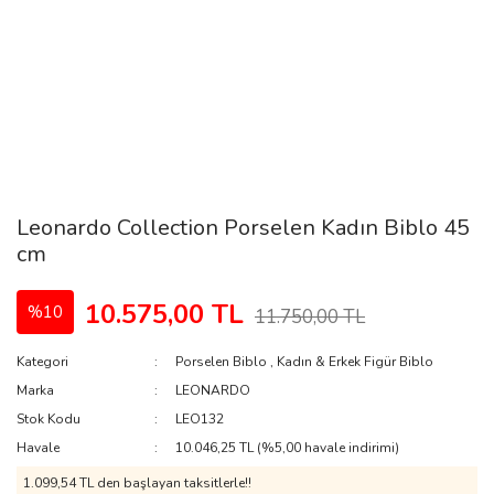
Leonardo Collection Porselen Kadın Biblo 45
cm
10.575,00 TL
%10
11.750,00 TL
Kategori
Porselen Biblo
,
Kadın & Erkek Figür Biblo
Marka
LEONARDO
Stok Kodu
LEO132
Havale
10.046,25 TL (%5,00 havale indirimi)
1.099,54 TL den başlayan taksitlerle!!