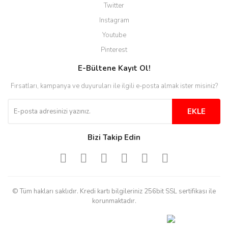
düzgün yapıyorlar
Twitter
Instagram
H... C... | 30/11/2025
Youtube
Aradığınıza kolay ulaşılan bir
Pinterest
site
E-Bültene Kayıt Ol!
M... B... | 13/10/2025
Fırsatları, kampanya ve duyuruları ile ilgili e-posta almak ister misiniz?
Tesadüf buldum siteyi ve aşırı
derecede beğendim
EKLE
Sinijanna Koçak | 05/04/2025
Bizi Takip Edin
Kolay ve hizli alisveris
S... Ü... | 15/01/2025
© Tüm hakları saklıdır. Kredi kartı bilgileriniz 256bit SSL sertifikası ile
Mükemmel
korunmaktadır.
emine koyuncu | 18/12/2024