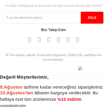
M... B... | 13/10/2025
Fırsatları, kampanya ve duyuruları ile ilgili e-posta almak ister misiniz?
Tesadüf buldum siteyi ve aşırı
derecede beğendim
EKLE
Sinijanna Koçak | 05/04/2025
Bizi Takip Edin
Kolay ve hizli alisveris
S... Ü... | 15/01/2025
© Tüm hakları saklıdır. Kredi kartı bilgileriniz 256bit SSL sertifikası ile
Mükemmel
korunmaktadır.
emine koyuncu | 18/12/2024
Değerli Müşterilerimiz,
Deneyimini Paylaş
Diğer yorumları göster
9.Ağustos
tarihine kadar vereceğiniz siparişleriniz
10.Ağustos'tan
itibaren kargoya verilecektir.
Bu
haftaya özel tüm ürünlerimize
%10 indirim
uygulanmıştır.