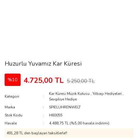
Huzurlu Yuvamız Kar Küresi
4.725,00 TL
%10
5.250,00 TL
Kar Küresi Müzik Kutusu
,
Yılbaşı Hediyeleri
,
Kategori
Sevgiliye Hediye
Marka
SPİELUHRENWELT
Stok Kodu
H60055
Havale
4.488,75 TL (%5,00 havale indirimi)
491,28 TL den başlayan taksitlerle!!