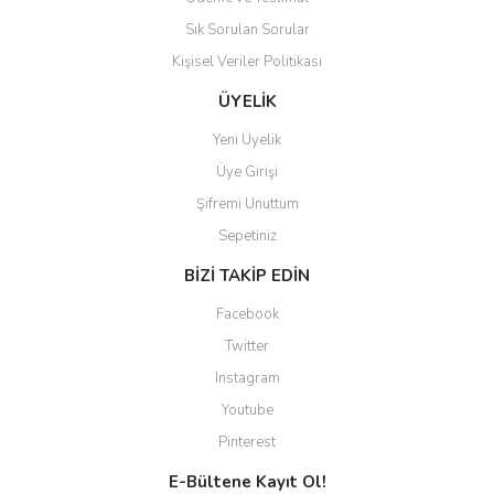
altında toplandığından
Sık Sorulan Sorular
aradığınızı bulmak çok
kolaylaşıyor. Yani site de
Kişisel Veriler Politikası
kaybolmuyorsunuz. Özenle
hazırlanmış çok düzenli bir site.
ÜYELİK
Teşekkürler.
Yeni Üyelik
Aytaç Hacıalioğlu | 01/01/2026
Üye Girişi
Şifremi Unuttum
Ürünler güzel görünüyor
Sepetiniz
E... S... | 12/12/2025
BİZİ TAKİP EDİN
Site guzel çalışıyor irtibat lara
Facebook
anında cevap veriyorlar işlerini
düzgün yapıyorlar
Twitter
Instagram
H... C... | 30/11/2025
Youtube
Aradığınıza kolay ulaşılan bir
Pinterest
site
E-Bültene Kayıt Ol!