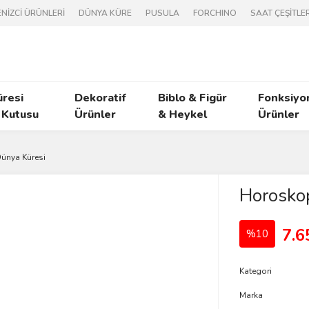
NİZCİ ÜRÜNLERİ
DÜNYA KÜRE
PUSULA
FORCHINO
SAAT ÇEŞİTLER
üresi
Dekoratif
Biblo & Figür
Fonksiyo
 Kutusu
Ürünler
& Heykel
Ürünler
ünya Küresi
Horosko
7.6
%10
Kategori
Marka