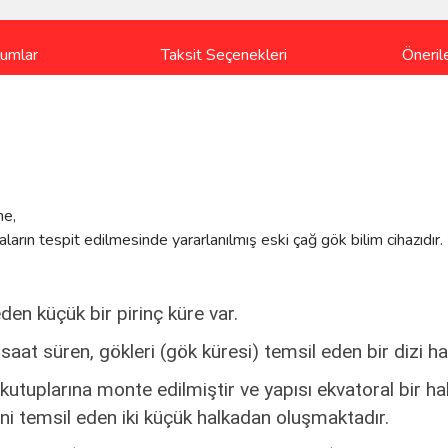
rumlar
Taksit Seçenekleri
Önerile
me,
ın tespit edilmesinde yararlanılmış eski çağ gök bilim cihazıdır.
den küçük bir pirinç küre var.
saat süren, gökleri (gök küresi) temsil eden bir dizi ha
utuplarına monte edilmiştir ve yapısı ekvatoral bir ha
i temsil eden iki küçük halkadan oluşmaktadır.