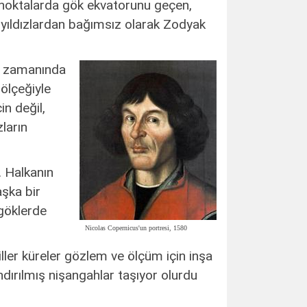
n noktalarda gök ekvatorunu geçen,
er yıldızlardan bağımsız olarak Zodyak
bir zamanında
 ölçeğiyle
in değil,
ların
. Halkanın
aşka bir
 göklerde
Nicolas Copernicus'un portresi, 1580
iller küreler gözlem ve ölçüm için inşa
andırılmış nişangahlar taşıyor olurdu