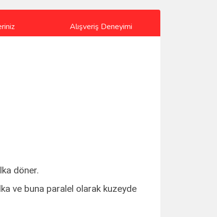
riniz
Alışveriş Deneyimi
lka döner.
lka ve buna paralel olarak kuzeyde