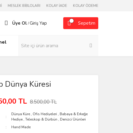
İ
MESLEK BİBLOLARI
KOLAY İADE
KOLAY ÖDEME
Üye Ol
Giriş Yap
Sepetim
/
nel
p Dünya Küresi
50,00 TL
8.500,00 TL
Dünya Küre
,
Ofis Hediyeleri
,
Babaya & Erkeğe
Hediye
,
Teleskop & Dürbün
,
Denizci Ürünleri
Hand Made