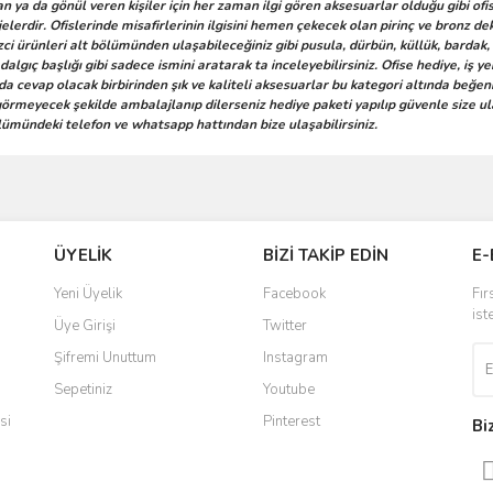
şan ya da gönül veren kişiler için her zaman ilgi gören aksesuarlar olduğu gibi o
elerdir. Ofislerinde misafirlerinin ilgisini hemen çekecek olan pirinç ve bronz d
i ürünleri alt bölümünden ulaşabileceğiniz gibi pusula, dürbün, küllük, bardak, b
algıç başlığı gibi sadece ismini aratarak ta inceleyebilirsiniz. Ofise hediye, iş y
 da cevap olacak birbirinden şık ve kaliteli aksesuarlar bu kategori altında beğe
örmeyecek şekilde ambalajlanıp dilerseniz hediye paketi yapılıp güvenle size ulaşt
ölümündeki telefon ve whatsapp hattından bize ulaşabilirsiniz.
ve diğer konularda yetersiz gördüğünüz noktaları öneri formunu kullanarak taraf
iye ederim
Bu ürüne ilk yorumu siz yapın!
ÜYELİK
BİZİ TAKİP EDİN
E-
r.
 ulaştı. Satış sonrasında iletişimde
Yorum Yaz
Yeni Üyelik
Facebook
Fır
 yaşadığım en iyi deneyimdi. Herkese
ist
Üye Girişi
Twitter
Şifremi Unuttum
Instagram
Sepetiniz
Youtube
ldi teslim edildi
si
Pinterest
Bi