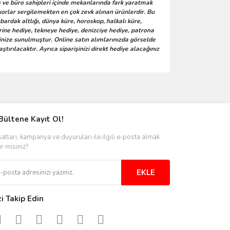
fis ve büro sahipleri içinde mekanlarında fark yaratmak
ekorlar sergilemekten en çok zevk alınan ürünlerdir. Bu
ardak altlığı, dünya küre, horoskop, halkalı küre,
erine hediye, tekneye hediye, denizciye hediye, patrona
ninize sunulmuştur. Online satın alımlarınızda görselde
ırılacaktır. Ayrıca siparişinizi direkt hediye alacağınız
ımıza iletebilirsiniz.
Bültene Kayıt Ol!
satları, kampanya ve duyuruları ile ilgili e-posta almak
er misiniz?
EKLE
zi Takip Edin