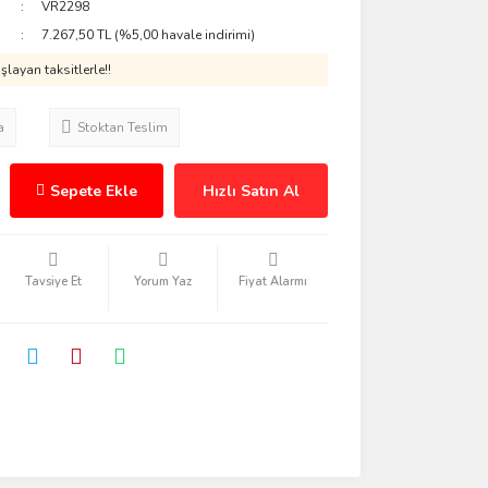
VR2298
7.267,50 TL (%5,00 havale indirimi)
layan taksitlerle!!
a
Stoktan Teslim
Sepete Ekle
Hızlı Satın Al
Tavsiye Et
Yorum Yaz
Fiyat Alarmı