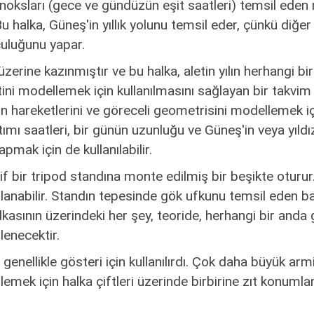
kinoksları (gece ve gündüzün eşit saatleri) temsil ede
Bu halka, Güneş'in yıllık yolunu temsil eder, çünkü diğ
culuğunu yapar.
 üzerine kazınmıştır ve bu halka, aletin yılın herhangi 
tini modellemek için kullanılmasını sağlayan bir takvim
erin hareketlerini ve göreceli geometrisini modellemek iç
 saatleri, bir günün uzunluğu ve Güneş'in veya yıldız
pmak için de kullanılabilir.
arif bir tripod standına monte edilmiş bir beşikte oturur
lanabilir. Standın tepesinde gök ufkunu temsil eden b
kasının üzerindeki her şey, teoride, herhangi bir anda
lenecektir.
genellikle gösteri için kullanılırdı. Çok daha büyük arm
irlemek için halka çiftleri üzerinde birbirine zıt konuml