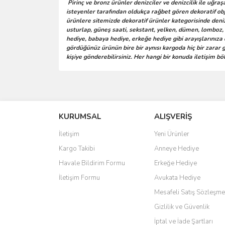
Pirinç ve bronz ürünler denizciler ve denizcilik ile uğra
isteyenler tarafından oldukça rağbet gören dekoratif obj
ürünlere sitemizde dekoratif ürünler kategorisinde denizc
usturlap, güneş saati, sekstant, yelken, dümen, lomboz, d
hediye, babaya hediye, erkeğe hediye gibi arayışlarınıza
gördüğünüz ürünün bire bir aynısı kargoda hiç bir zarar g
kişiye gönderebilirsiniz. Her hangi bir konuda iletişim b
Bu ürünün fiyat bilgisi, resim, ürün açıklamalarında 
Sitede ürün çeşidi çok, kullanışlı ve güvenilir site, tavs
Görüş ve önerileriniz için teşekkür ederiz.
S... M... | 04/08/2026
KURUMSAL
ALIŞVERİŞ
Ürün resmi kalitesiz, bozuk veya görüntülenemiyo
Oldukça hızlı bir şekilde sorunsuz bir şekilde adresime
Ürün açıklamasında eksik bilgiler bulunuyor.
İletişim
Yeni Ürünler
hiç zorlanmadım. Uzun zamandır internet alışverişinde
tavsiye ediyorum.
Ürün bilgilerinde hatalar bulunuyor.
Kargo Takibi
Anneye Hediye
Ürün fiyatı diğer sitelerden daha pahalı.
Ö... Ç... | 13/04/2026
Havale Bildirim Formu
Erkeğe Hediye
Bu ürüne benzer farklı alternatifler olmalı.
İletişim Formu
Avukata Hediye
Teşekkür ederim ürünü beğendim aynı gün kargoya veri
Mesafeli Satış Sözleşme
Kadir kutlu | 05/03/2026
Gizlilik ve Güvenlik
İptal ve İade Şartları