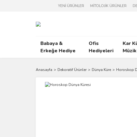
YENİ ÜRÜNLER
MİTOLOJİK ÜRÜNLER
DE
Babaya &
Ofis
Kar K
Erkeğe Hediye
Hediyeleri
Müzik
Anasayfa
Dekoratif Ürünler
Dünya Küre
Horoskop D