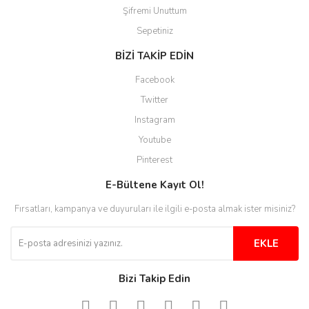
Sinijanna Koçak | 05/04/2025
Şifremi Unuttum
Sepetiniz
Kolay ve hizli alisveris
BİZİ TAKİP EDİN
S... Ü... | 15/01/2025
Facebook
Twitter
Mükemmel
Instagram
emine koyuncu | 18/12/2024
Youtube
Pinterest
Deneyimini Paylaş
Diğer yorumları göster
E-Bültene Kayıt Ol!
Fırsatları, kampanya ve duyuruları ile ilgili e-posta almak ister misiniz?
EKLE
Bizi Takip Edin