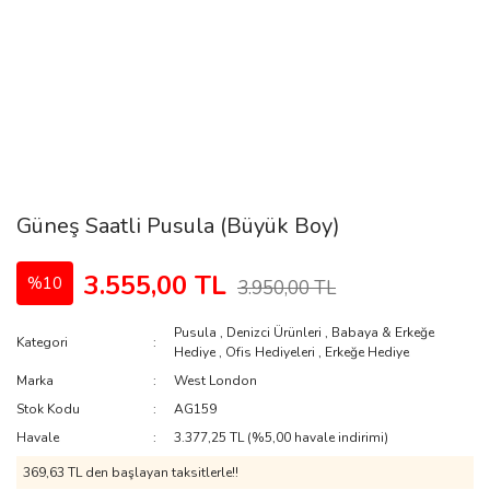
Güneş Saatli Pusula (Büyük Boy)
3.555,00 TL
%10
3.950,00 TL
Pusula
,
Denizci Ürünleri
,
Babaya & Erkeğe
Kategori
Hediye
,
Ofis Hediyeleri
,
Erkeğe Hediye
Marka
West London
Stok Kodu
AG159
Havale
3.377,25 TL (%5,00 havale indirimi)
369,63 TL den başlayan taksitlerle!!