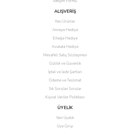
İletişim Formu
Teşekkürler.
ALIŞVERİŞ
Aytaç Hacıalioğlu | 01/01/2026
Yeni Ürünler
Ürünler güzel görünüyor
Anneye Hediye
Erkeğe Hediye
E... S... | 12/12/2025
Avukata Hediye
Site guzel çalışıyor irtibat lara
Mesafeli Satış Sözleşmesi
anında cevap veriyorlar işlerini
Gizlilik ve Güvenlik
düzgün yapıyorlar
İptal ve İade Şartları
H... C... | 30/11/2025
Ödeme ve Teslimat
Sık Sorulan Sorular
Aradığınıza kolay ulaşılan bir
site
Kişisel Veriler Politikası
M... B... | 13/10/2025
ÜYELİK
Yeni Üyelik
Tesadüf buldum siteyi ve aşırı
derecede beğendim
Üye Girişi