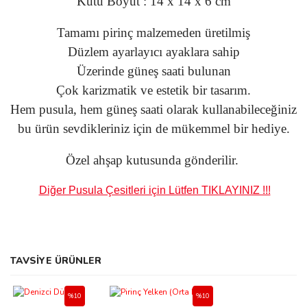
Kutu Boyut : 14 x 14 x 6 cm
Tamamı pirinç malzemeden üretilmiş
Düzlem ayarlayıcı ayaklara sahip
Üzerinde güneş saati bulunan
Çok karizmatik ve estetik bir tasarım.
Hem pusula, hem güneş saati olarak
kullanabileceğiniz
bu ürün sevdikleriniz için de
mükemmel bir hediye.
Özel ahşap kutusunda gönderilir.
Diğer Pusula Çesitleri için Lütfen TIKLAYINIZ !!!
Bu ürünün fiyat bilgisi, resim, ürün açıklamalarında ve diğer
Sitede ürün çeşidi çok, kullanışlı
TAVSİYE ÜRÜNLER
konularda yetersiz gördüğünüz noktaları öneri formunu kullanarak
ve güvenilir site, tavsiye ederim
tarafımıza iletebilirsiniz.
S... M... | 04/08/2026
Görüş ve önerileriniz için teşekkür ederiz.
Pusula
%10
%10