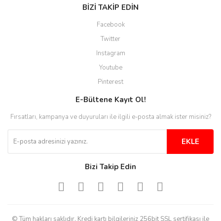
BİZİ TAKİP EDİN
Site guzel çalışıyor irtibat lara
Facebook
anında cevap veriyorlar işlerini
düzgün yapıyorlar
Twitter
Instagram
H... C... | 30/11/2025
Youtube
Aradığınıza kolay ulaşılan bir
Pinterest
site
E-Bültene Kayıt Ol!
M... B... | 13/10/2025
Fırsatları, kampanya ve duyuruları ile ilgili e-posta almak ister misiniz?
Tesadüf buldum siteyi ve aşırı
derecede beğendim
EKLE
Sinijanna Koçak | 05/04/2025
Bizi Takip Edin
Kolay ve hizli alisveris
S... Ü... | 15/01/2025
© Tüm hakları saklıdır. Kredi kartı bilgileriniz 256bit SSL sertifikası ile