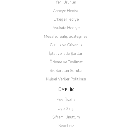
ediyorum.
Yeni Ürünler
Anneye Hediye
Ö... Ç... | 13/04/2026
Erkeğe Hediye
Teşekkür ederim ürünü
Avukata Hediye
beğendim aynı gün kargoya
Mesafeli Satış Sözleşmesi
verildi teslim edildi
Gönder
Gizlilik ve Güvenlik
Kadir kutlu | 05/03/2026
İptal ve İade Şartları
Ödeme ve Teslimat
Ürünler kategorize, başlıklar
altında toplandığından
Sık Sorulan Sorular
aradığınızı bulmak çok
kolaylaşıyor. Yani site de
Kişisel Veriler Politikası
kaybolmuyorsunuz. Özenle
hazırlanmış çok düzenli bir site.
ÜYELİK
Teşekkürler.
Yeni Üyelik
Aytaç Hacıalioğlu | 01/01/2026
Üye Girişi
Şifremi Unuttum
Ürünler güzel görünüyor
Sepetiniz
E... S... | 12/12/2025