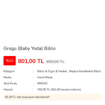
Grogu (Baby Yoda) Biblo
801,00 TL
%10
890,00 TL
Kategori
Biblo & Figür & Heykel
,
Meşhur Karakterler Biblo
Marka
Hand Made
Stok Kodu
KRK033
Havale
760,95 TL (%5,00 havale indirimi)
83,28 TL den başlayan taksitlerle!!