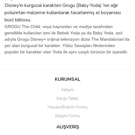
Disney'in kurgusal karakteri Grogu (Baby Yoda) 'nın ağır
poliüretan malzeme kullanılarak tasarlanmış el boyaması
büst biblosu.
GROGU The Child, veya hayranları ve medya tarafından
genellikle kullanılan ismi ile Bebek Yoda ya da Baby Yoda, asıl
adıyla Grogu Disney+ orijinal televizyon dizisi The Mandalorian'da
yer alan kurgusal bir karakter. Yıldız Savaşları filmlerinden
popüler bir karakter olan Yoda ile aynı uzaylı türünün bir üyesidir.
Bu ürünün fiyat bilgisi, resim, ürün açıklamalarında ve diğer
Sitede ürün çeşidi çok, kullanışlı
konularda yetersiz gördüğünüz noktaları öneri formunu kullanarak
ve güvenilir site, tavsiye ederim
Bu ürüne ilk yorumu siz yapın!
tarafımıza iletebilirsiniz.
KURUMSAL
S... M... | 04/08/2026
Görüş ve önerileriniz için teşekkür ederiz.
İletişim
Yorum Yaz
Kargo Takibi
Oldukça hızlı bir şekilde
Ürün resmi kalitesiz, bozuk veya görüntülenemiyor.
sorunsuz bir şekilde adresime
Havale Bildirim Formu
Ürün açıklamasında eksik bilgiler bulunuyor.
ulaştı. Satış sonrasında
iletişimde hiç zorlanmadım.
İletişim Formu
Ürün bilgilerinde hatalar bulunuyor.
Uzun zamandır internet
Ürün fiyatı diğer sitelerden daha pahalı.
alışverişinde yaşadığım en iyi
ALIŞVERİŞ
deneyimdi. Herkese tavsiye
Bu ürüne benzer farklı alternatifler olmalı.