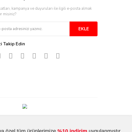
satları, kampanya ve duyuruları ile ilgili e-posta almak
er misiniz?
EKLE
zi Takip Edin
ya özel tüm ürünlerimize
%10 indirim
uygulanmıştır.