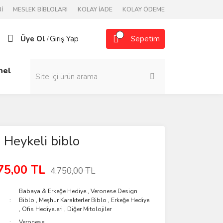
İ
MESLEK BİBLOLARI
KOLAY İADE
KOLAY ÖDEME
Üye Ol
Giriş Yap
Sepetim
/
nel
 Heykeli biblo
75,00 TL
4.750,00 TL
Babaya & Erkeğe Hediye
,
Veronese Design
Biblo
,
Meşhur Karakterler Biblo
,
Erkeğe Hediye
,
Ofis Hediyeleri
,
Diğer Mitolojiler
Veronese