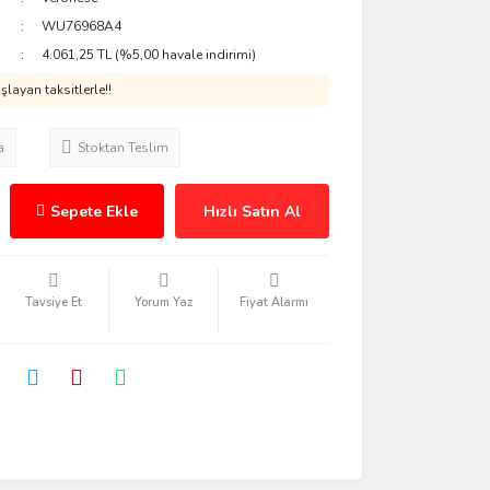
WU76968A4
4.061,25 TL (%5,00 havale indirimi)
layan taksitlerle!!
a
Stoktan Teslim
Sepete Ekle
Hızlı Satın Al
Tavsiye Et
Yorum Yaz
Fiyat Alarmı