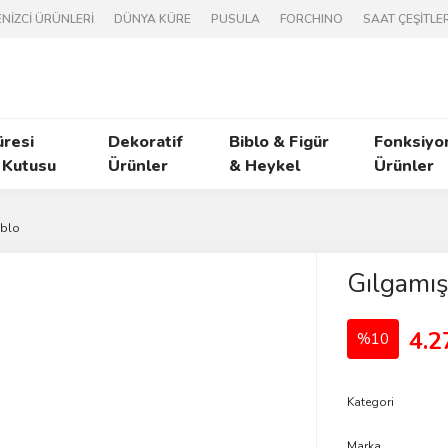
NİZCİ ÜRÜNLERİ
DÜNYA KÜRE
PUSULA
FORCHINO
SAAT ÇEŞİTLER
üresi
Dekoratif
Biblo & Figür
Fonksiyo
 Kutusu
Ürünler
& Heykel
Ürünler
iblo
Gılgamış
4.2
%10
Kategori
Marka