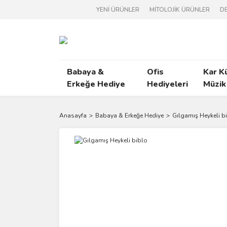
YENİ ÜRÜNLER
MİTOLOJİK ÜRÜNLER
DE
Babaya &
Ofis
Kar K
Erkeğe Hediye
Hediyeleri
Müzik
Anasayfa
Babaya & Erkeğe Hediye
Gılgamış Heykeli b