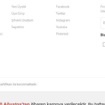
 ulaştı. Satış sonrasında iletişimde
Yorum Yaz
Yeni Üyelik
Facebook
Fır
 yaşadığım en iyi deneyimdi. Herkese
ist
Üye Girişi
Twitter
Şifremi Unuttum
Instagram
Sepetiniz
Youtube
ldi teslim edildi
si
Pinterest
Bi
radığınızı bulmak çok kolaylaşıyor.
düzenli bir site. Teşekkürler.
Gönder
sertifikası ile korunmaktadır.
 işlerini düzgün yapıyorlar
0.Ağustos'tan
itibaren kargoya verilecektir.
Bu hafta