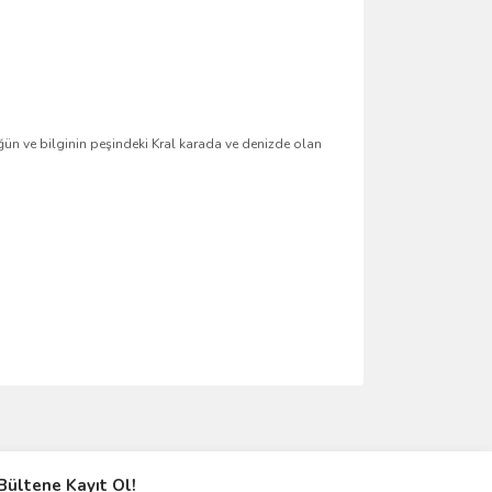
 ve bilginin peşindeki Kral karada ve denizde olan
ımıza iletebilirsiniz.
Bültene Kayıt Ol!