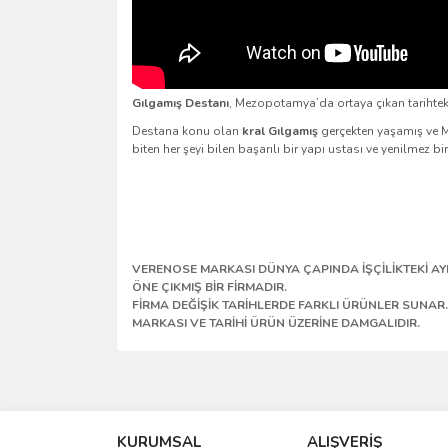
Gılgamış Destanı
, Mezopotamya’da ortaya çıkan tarihteki
Destana konu olan
kral Gılgamış
gerçekten yaşamış ve M
biten her şeyi bilen başarılı bir yapı ustası ve yenilmez bi
VERENOSE MARKASI DÜNYA ÇAPINDA İŞÇİLİKTEKİ AYR
ÖNE ÇIKMIŞ BİR FİRMADIR.
FİRMA DEĞİŞİK TARİHLERDE FARKLI ÜRÜNLER SUNAR.
MARKASI VE TARİHİ ÜRÜN ÜZERİNE DAMGALIDIR.
Bu ürünün fiyat bilgisi, resim, ürün açıklamalarında 
Sitede ürün çeşidi çok, kullanışlı ve güvenilir site, tavs
Görüş ve önerileriniz için teşekkür ederiz.
S... M... | 04/08/2026
KURUMSAL
ALIŞVERİŞ
Ürün resmi kalitesiz, bozuk veya görüntülenemiyo