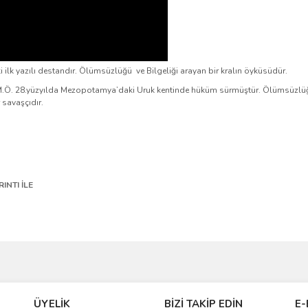
 ilk yazılı destandır. Ölümsüzlüğü ve Bilgeliği arayan bir kralın öyküsüdür.
.Ö. 28.yüzyılda Mezopotamya’daki Uruk kentinde hüküm sürmüştür. Ölümsüzlüğün
r savaşçıdır.
INTI İLE
ve diğer konularda yetersiz gördüğünüz noktaları öneri formunu kullanarak taraf
iye ederim
Bu ürüne ilk yorumu siz yapın!
ÜYELİK
BİZİ TAKİP EDİN
E-
r.