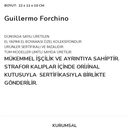
BOYUT: 22 x 11 x 10 CM
Guillermo Forchino
DÜNYADA SAYILI ÜRETİLEN
EL YAPIMI EL BOYAMASI ÖZEL KOLEKSİYONDUR.
ÜRÜNLER SERTİFİKALI VE İMZALIDIR.
TÜM MODELLER LİMİTLİ SAYIDA ÜRETİLİR.
MÜKEMMEL İŞÇİLİK VE AYRINTIYA SAHİPTİR.
STRAFOR KALIPLAR İÇİNDE ORİJİNAL
KUTUSUYLA SERTİFİKASIYLA BİRLİKTE
GÖNDERİLİR.
Bu ürünün fiyat bilgisi, resim, ürün açıklamalarında ve diğer
Sitede ürün çeşidi çok, kullanışlı
konularda yetersiz gördüğünüz noktaları öneri formunu kullanarak
ve güvenilir site, tavsiye ederim
Bu ürüne ilk yorumu siz yapın!
tarafımıza iletebilirsiniz.
KURUMSAL