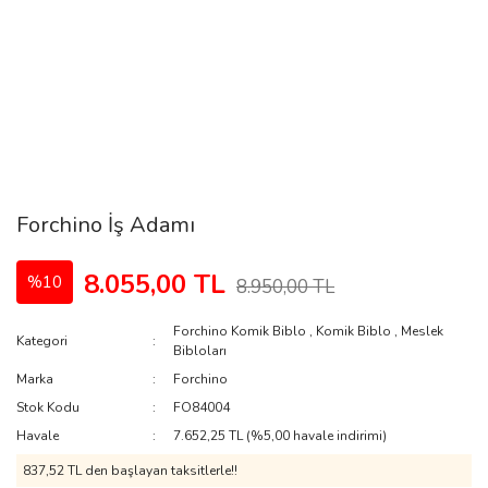
Forchino İş Adamı
8.055,00 TL
%10
8.950,00 TL
Forchino Komik Biblo
,
Komik Biblo
,
Meslek
Kategori
Bibloları
Marka
Forchino
Stok Kodu
FO84004
Havale
7.652,25 TL (%5,00 havale indirimi)
837,52 TL den başlayan taksitlerle!!