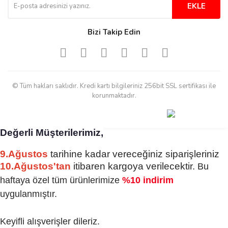
derecede beğendim
EKLE
Sinijanna Koçak | 05/04/2025
Bizi Takip Edin
Kolay ve hizli alisveris
S... Ü... | 15/01/2025
© Tüm hakları saklıdır. Kredi kartı bilgileriniz 256bit SSL sertifikası ile
Mükemmel
korunmaktadır.
emine koyuncu | 18/12/2024
Değerli Müşterilerimiz,
Deneyimini Paylaş
Diğer yorumları göster
9.Ağustos
tarihine kadar vereceğiniz siparişleriniz
10.Ağustos'tan
itibaren kargoya verilecektir.
Bu
haftaya özel tüm ürünlerimize
%10 indirim
uygulanmıştır.
Keyifli alışverişler dileriz.