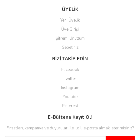
kaybolmuyorsunuz. Özenle
hazırlanmış çok düzenli bir site.
ÜYELİK
Teşekkürler.
Yeni Üyelik
Aytaç Hacıalioğlu | 01/01/2026
Üye Girişi
Şifremi Unuttum
Ürünler güzel görünüyor
Sepetiniz
E... S... | 12/12/2025
BİZİ TAKİP EDİN
Site guzel çalışıyor irtibat lara
Facebook
anında cevap veriyorlar işlerini
düzgün yapıyorlar
Twitter
Instagram
H... C... | 30/11/2025
Youtube
Aradığınıza kolay ulaşılan bir
Pinterest
site
E-Bültene Kayıt Ol!
M... B... | 13/10/2025
Fırsatları, kampanya ve duyuruları ile ilgili e-posta almak ister misiniz?
Tesadüf buldum siteyi ve aşırı