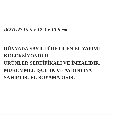
BOYUT: 15.5 x 12.3 x 13.5 cm
DÜNYADA SAYILI ÜRETİLEN EL YAPIMI
KOLEKSİYONDUR.
ÜRÜNLER SERTİFİKALI VE İMZALIDIR.
MÜKEMMEL İŞÇİLİK VE AYRINTIYA
SAHİPTİR. EL BOYAMADISIR.
Bu ürünün fiyat bilgisi, resim, ürün açıklamalarında ve diğer
Sitede ürün çeşidi çok, kullanışlı