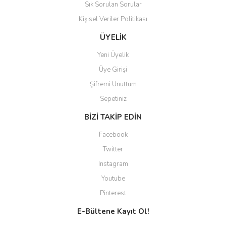
Sık Sorulan Sorular
aradığınızı bulmak çok
kolaylaşıyor. Yani site de
Kişisel Veriler Politikası
kaybolmuyorsunuz. Özenle
hazırlanmış çok düzenli bir site.
ÜYELİK
Teşekkürler.
Yeni Üyelik
Aytaç Hacıalioğlu | 01/01/2026
Üye Girişi
Şifremi Unuttum
Ürünler güzel görünüyor
Sepetiniz
E... S... | 12/12/2025
BİZİ TAKİP EDİN
Site guzel çalışıyor irtibat lara
Facebook
anında cevap veriyorlar işlerini
düzgün yapıyorlar
Twitter
Instagram
H... C... | 30/11/2025
Youtube
Aradığınıza kolay ulaşılan bir
Pinterest
site
E-Bültene Kayıt Ol!
M... B... | 13/10/2025