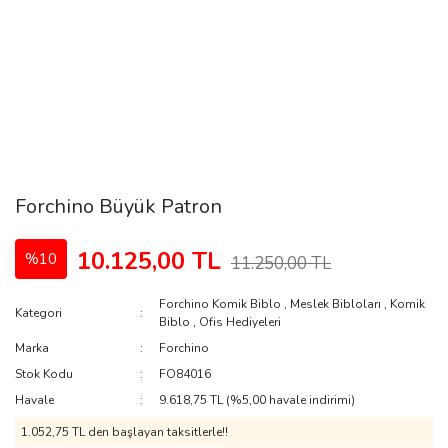
Forchino Büyük Patron
10.125,00 TL
%10
11.250,00 TL
Forchino Komik Biblo
,
Meslek Bibloları
,
Komik
Kategori
Biblo
,
Ofis Hediyeleri
Marka
Forchino
Stok Kodu
FO84016
Havale
9.618,75 TL (%5,00 havale indirimi)
1.052,75 TL den başlayan taksitlerle!!