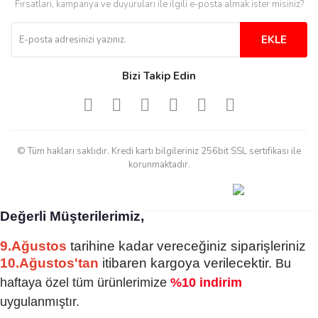
Fırsatları, kampanya ve duyuruları ile ilgili e-posta almak ister misiniz?
Tesadüf buldum siteyi ve aşırı
derecede beğendim
EKLE
Sinijanna Koçak | 05/04/2025
Bizi Takip Edin
Kolay ve hizli alisveris
S... Ü... | 15/01/2025
© Tüm hakları saklıdır. Kredi kartı bilgileriniz 256bit SSL sertifikası ile
Mükemmel
korunmaktadır.
emine koyuncu | 18/12/2024
Değerli Müşterilerimiz,
Deneyimini Paylaş
Diğer yorumları göster
9.Ağustos
tarihine kadar vereceğiniz siparişleriniz
10.Ağustos'tan
itibaren kargoya verilecektir.
Bu
haftaya özel tüm ürünlerimize
%10 indirim
uygulanmıştır.