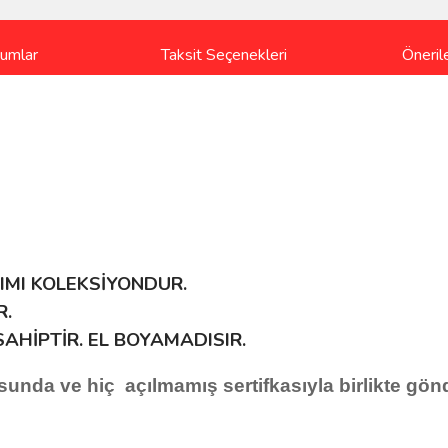
rumlar
Taksit Seçenekleri
Önerile
IMI KOLEKSİYONDUR.
R.
SAHİPTİR. EL BOYAMADISIR.
unda ve hiç açılmamış sertifkasıyla birlikte gönde