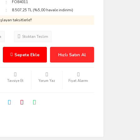
FO84011
8.507,25 TL (%5,00 havale indirimi)
layan taksitlerle!!
a
Stoktan Teslim
Sepete Ekle
Hızlı Satın Al
Tavsiye Et
Yorum Yaz
Fiyat Alarmı