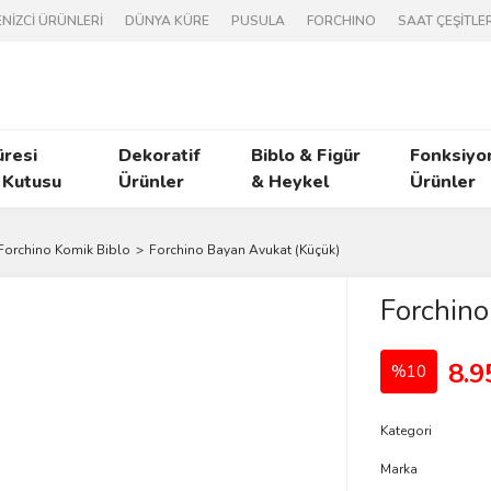
NİZCİ ÜRÜNLERİ
DÜNYA KÜRE
PUSULA
FORCHINO
SAAT ÇEŞİTLER
üresi
Dekoratif
Biblo & Figür
Fonksiyo
 Kutusu
Ürünler
& Heykel
Ürünler
Forchino Komik Biblo
Forchino Bayan Avukat (Küçük)
Forchino
8.9
%10
Kategori
Marka