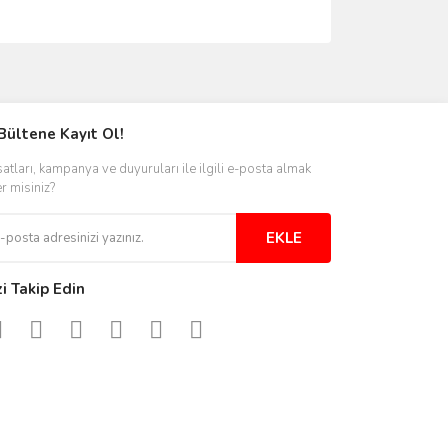
ımıza iletebilirsiniz.
Bültene Kayıt Ol!
satları, kampanya ve duyuruları ile ilgili e-posta almak
er misiniz?
EKLE
zi Takip Edin