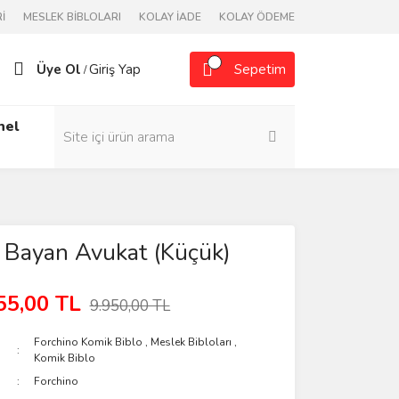
İ
MESLEK BİBLOLARI
KOLAY İADE
KOLAY ÖDEME
Üye Ol
Giriş Yap
Sepetim
/
nel
 Bayan Avukat (Küçük)
55,00 TL
9.950,00 TL
Forchino Komik Biblo
,
Meslek Bibloları
,
Komik Biblo
Forchino