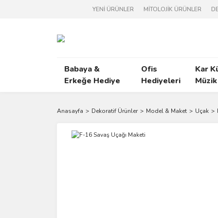
YENİ ÜRÜNLER
MİTOLOJİK ÜRÜNLER
DE
Babaya &
Ofis
Kar K
Erkeğe Hediye
Hediyeleri
Müzik
Anasayfa
Dekoratif Ürünler
Model & Maket
Uçak