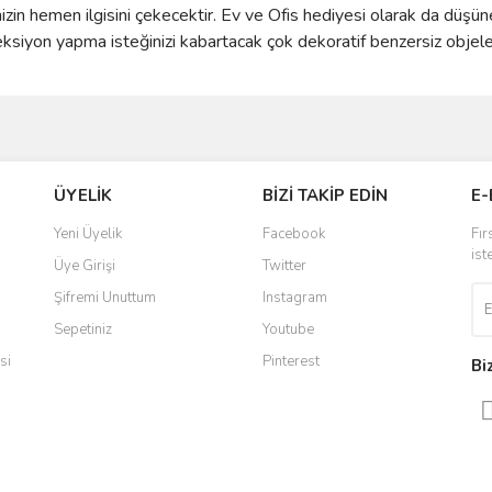
nizin hemen ilgisini çekecektir. Ev ve Ofis hediyesi olarak da düş
eksiyon yapma isteğinizi kabartacak çok dekoratif benzersiz objeler
ve diğer konularda yetersiz gördüğünüz noktaları öneri formunu kullanarak taraf
iye ederim
Bu ürüne ilk yorumu siz yapın!
ÜYELİK
BİZİ TAKİP EDİN
E-
r.
 ulaştı. Satış sonrasında iletişimde
Yorum Yaz
Yeni Üyelik
Facebook
Fır
 yaşadığım en iyi deneyimdi. Herkese
ist
Üye Girişi
Twitter
Şifremi Unuttum
Instagram
Sepetiniz
Youtube
ldi teslim edildi
si
Pinterest
Bi
radığınızı bulmak çok kolaylaşıyor.
düzenli bir site. Teşekkürler.
Gönder