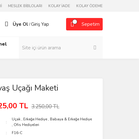
İ
MESLEK BİBLOLARI
KOLAY İADE
KOLAY ÖDEME
Üye Ol
Giriş Yap
Sepetim
/
nel
aş Uçağı Maketi
25,00 TL
3.250,00 TL
Uçak
,
Erkeğe Hediye
,
Babaya & Erkeğe Hediye
,
Ofis Hediyeleri
F16-C