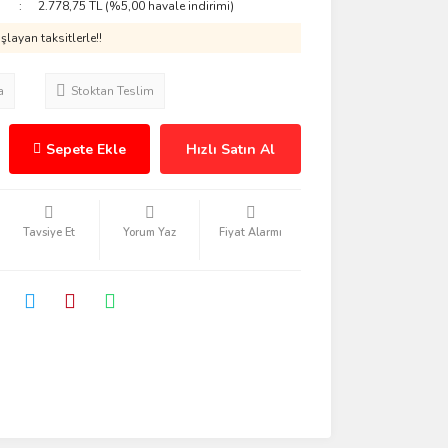
2.778,75 TL (%5,00 havale indirimi)
layan taksitlerle!!
a
Stoktan Teslim
Sepete Ekle
Hızlı Satın Al
Tavsiye Et
Yorum Yaz
Fiyat Alarmı