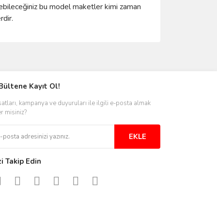
ünebileceğiniz bu model maketler kimi zaman
dir.
ımıza iletebilirsiniz.
Bültene Kayıt Ol!
satları, kampanya ve duyuruları ile ilgili e-posta almak
er misiniz?
EKLE
zi Takip Edin