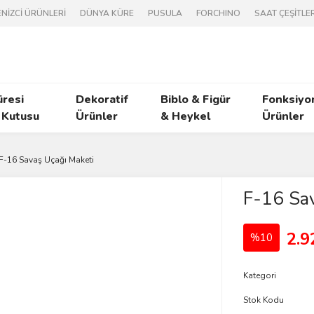
NİZCİ ÜRÜNLERİ
DÜNYA KÜRE
PUSULA
FORCHINO
SAAT ÇEŞİTLER
üresi
Dekoratif
Biblo & Figür
Fonksiyo
 Kutusu
Ürünler
& Heykel
Ürünler
F-16 Savaş Uçağı Maketi
F-16 Sav
2.9
%10
Kategori
Stok Kodu